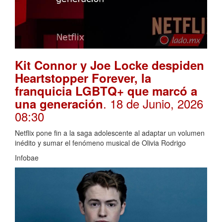
Kit Connor y Joe Locke despiden
Heartstopper Forever, la
franquicia LGBTQ+ que marcó a
. 18 de Junio, 2026
una generación
08:30
Netflix pone fin a la saga adolescente al adaptar un volumen
inédito y sumar el fenómeno musical de Olivia Rodrigo
Infobae