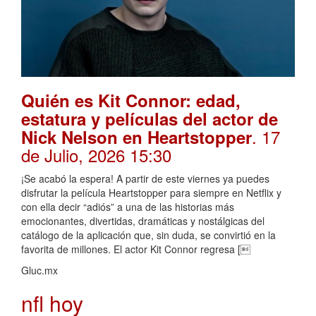
Quién es Kit Connor: edad,
estatura y películas del actor de
. 17
Nick Nelson en Heartstopper
de Julio, 2026 15:30
¡Se acabó la espera! A partir de este viernes ya puedes
disfrutar la película Heartstopper para siempre en Netflix y
con ella decir “adiós” a una de las historias más
emocionantes, divertidas, dramáticas y nostálgicas del
catálogo de la aplicación que, sin duda, se convirtió en la
favorita de millones. El actor Kit Connor regresa [
Gluc.mx
nfl hoy