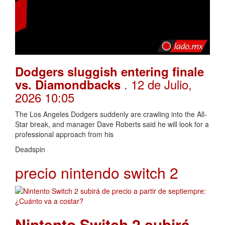
Dodgers sluggish entering finale
. 12 de Julio,
vs. Diamondbacks
2026 10:05
The Los Angeles Dodgers suddenly are crawling into the All-
Star break, and manager Dave Roberts said he will look for a
professional approach from his
Deadspin
precio nintendo switch 2
Nintento Switch 2 subirá