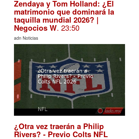
Zendaya y Tom Holland: ¿El
matrimonio que dominará la
taquilla mundial 2026? |
. 23:50
Negocios W
adn Noticias
¿Otra vez traerán a Philip
Rivers? - Previo Colts NFL