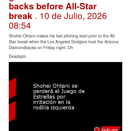
backs before All-Star
break
. 10 de Julio, 2026
08:54
Shohei Ohtani makes his last pitching start prior to the All-
Star break when the Los Angeles Dodgers host the Arizona
Diamondbacks on Friday night.,Oh
Deadspin