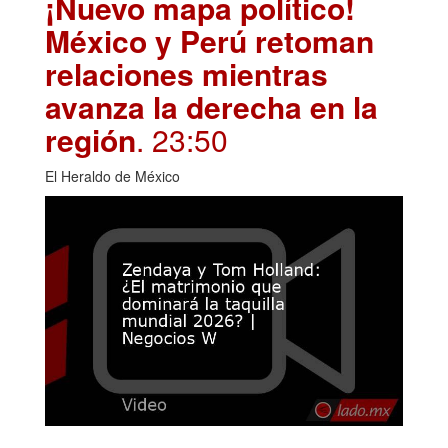
¡Nuevo mapa político!
México y Perú retoman
relaciones mientras
avanza la derecha en la
región
. 23:50
El Heraldo de México