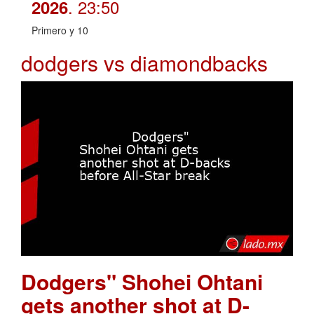
. 23:50
2026
Primero y 10
dodgers vs diamondbacks
Dodgers" Shohei Ohtani
gets another shot at D-