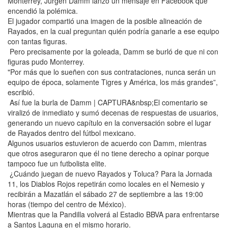
Monterrey, Jürgen Damm lanzó un mensaje en Facebook que
encendió la polémica.
El jugador compartió una imagen de la posible alineación de
Rayados, en la cual preguntan quién podría ganarle a ese equipo
con tantas figuras.
Pero precisamente por la goleada, Damm se burló de que ni con
figuras pudo Monterrey.
"Por más que lo sueñen con sus contrataciones, nunca serán un
equipo de época, solamente Tigres y América, los más grandes”,
escribió.
Así fue la burla de Damm | CAPTURA&nbsp;El comentario se
viralizó de inmediato y sumó decenas de respuestas de usuarios,
generando un nuevo capítulo en la conversación sobre el lugar
de Rayados dentro del fútbol mexicano.
Algunos usuarios estuvieron de acuerdo con Damm, mientras
que otros aseguraron que él no tiene derecho a opinar porque
tampoco fue un futbolista elite.
¿Cuándo juegan de nuevo Rayados y Toluca? Para la Jornada
11, los Diablos Rojos repetirán como locales en el Nemesio y
recibirán a Mazatlán el sábado 27 de septiembre a las 19:00
horas (tiempo del centro de México).
Mientras que la Pandilla volverá al Estadio BBVA para enfrentarse
a Santos Laguna en el mismo horario.