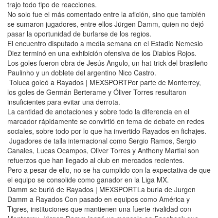
trajo todo tipo de reacciones.
No solo fue el más comentado entre la afición, sino que también
se sumaron jugadores, entre ellos Jürgen Damm, quien no dejó
pasar la oportunidad de burlarse de los regios.
El encuentro disputado a media semana en el Estadio Nemesio
Diez terminó en una exhibición ofensiva de los Diablos Rojos.
Los goles fueron obra de Jesús Angulo, un hat-trick del brasileño
Paulinho y un doblete del argentino Nico Castro.
Toluca goleó a Rayados | MEXSPORTPor parte de Monterrey,
los goles de Germán Berterame y Óliver Torres resultaron
insuficientes para evitar una derrota.
La cantidad de anotaciones y sobre todo la diferencia en el
marcador rápidamente se convirtió en tema de debate en redes
sociales, sobre todo por lo que ha invertido Rayados en fichajes.
Jugadores de talla internacional como Sergio Ramos, Sergio
Canales, Lucas Ocampos, Oliver Torres y Anthony Martial son
refuerzos que han llegado al club en mercados recientes.
Pero a pesar de ello, no se ha cumplido con la expectativa de que
el equipo se consolide como ganador en la Liga MX.
Damm se burló de Rayados | MEXSPORTLa burla de Jurgen
Damm a Rayados Con pasado en equipos como América y
Tigres, instituciones que mantienen una fuerte rivalidad con