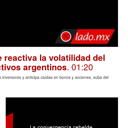
 reactiva la volatilidad del
tivos argentinos
. 01:20
 inversores y anticipa caídas en bonos y acciones, suba del