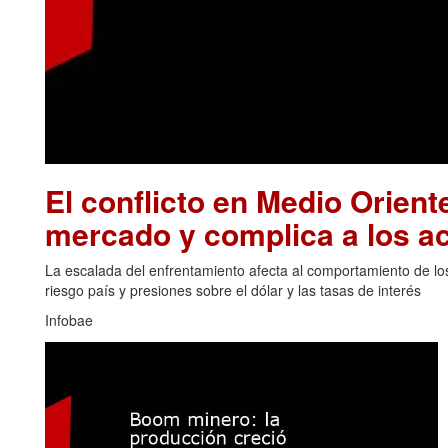
El conflicto en Medio Oriente
mercado y complica a los ac
La escalada del enfrentamiento afecta al comportamiento de los
riesgo país y presiones sobre el dólar y las tasas de interés
Infobae