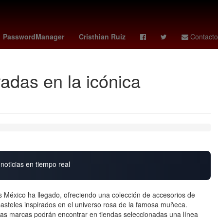
Juegos Olímpicos de París 2024
por
Inmueble
Baloncesto
PasswordManager
Cristhian Ruiz
Contacto
adas en la icónica
noticias en tiempo real
s México ha llegado, ofreciendo una colección de accesorios de
pasteles inspirados en el universo rosa de la famosa muñeca.
mbas marcas podrán encontrar en tiendas seleccionadas una línea