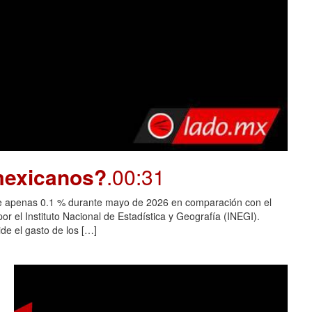
 mexicanos?
.00:31
 de apenas 0.1 % durante mayo de 2026 en comparación con el
r el Instituto Nacional de Estadística y Geografía (INEGI).
ide el gasto de los […]