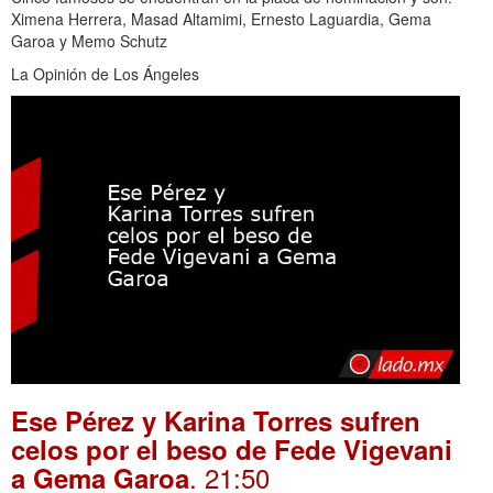
Ximena Herrera, Masad Altamimi, Ernesto Laguardia, Gema
Garoa y Memo Schutz
La Opinión de Los Ángeles
Ese Pérez y Karina Torres sufren
celos por el beso de Fede Vigevani
. 21:50
a Gema Garoa