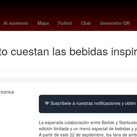
 - cremonese
Tribunal Electoral del Poder Judicial de la Federación
Al momento
Mapa
Futbol
Club
Generador QR
o cuestan las bebidas inspir
💙 Suscríbete a nuestras notificaciones y obtén 
La esperada colaboración entre Barbie y Starbuck
edición limitada y un menú especial de bebidas y 
A partir de este 22 de septiembre, los fans de a