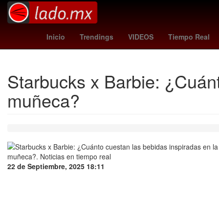
Epidemiología
Perú
celular nokia 1100
Morena
sassuolo
Inicio
Trendings
VIDEOS
Tiempo Real
Starbucks x Barbie: ¿Cuánt
muñeca?
22 de Septiembre, 2025 18:11