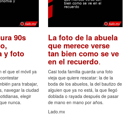
ura 90s
La foto de la abuela
o,
que merece verse
 y foto
tan bien como se ve
.
en el recuerdo
el que el móvil ya
Casi toda familia guarda una foto
 contestar
vieja que quiere rescatar: la de la
mbién para trabajar,
boda de los abuelos, la del bautizo de
s, navegar la ciudad
alguien que ya no está, la que llegó
otidianas, elegir
doblada o rayada después de pasar
 que nunca.
de mano en mano por años.
Lado.mx