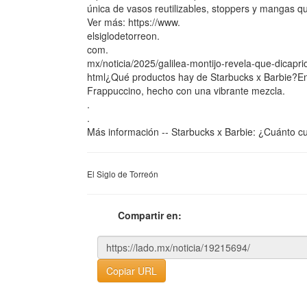
única de vasos reutilizables, stoppers y mangas q
Ver más: https://www.
elsiglodetorreon.
com.
mx/noticia/2025/galilea-montijo-revela-que-dicapr
html¿Qué productos hay de Starbucks x Barbie?En 
Frappuccino, hecho con una vibrante mezcla.
.
.
Más información -- Starbucks x Barbie: ¿Cuánto c
El Siglo de Torreón
Compartir en:
Copiar URL