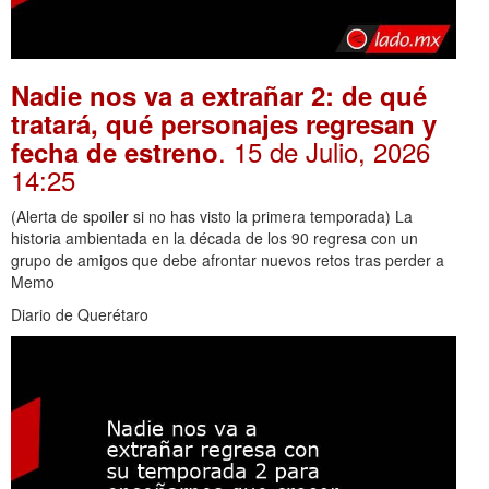
Nadie nos va a extrañar 2: de qué
tratará, qué personajes regresan y
. 15 de Julio, 2026
fecha de estreno
14:25
(Alerta de spoiler si no has visto la primera temporada) La
historia ambientada en la década de los 90 regresa con un
grupo de amigos que debe afrontar nuevos retos tras perder a
Memo
Diario de Querétaro