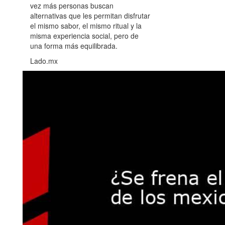
vez más personas buscan
alternativas que les permitan disfrutar
el mismo sabor, el mismo ritual y la
misma experiencia social, pero de
una forma más equilibrada.
Lado.mx