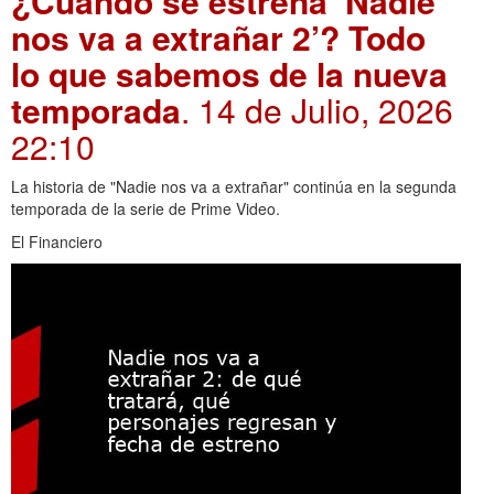
¿Cuándo se estrena ‘Nadie
nos va a extrañar 2’? Todo
lo que sabemos de la nueva
temporada
. 14 de Julio, 2026
22:10
La historia de "Nadie nos va a extrañar" continúa en la segunda
temporada de la serie de Prime Video.
El Financiero