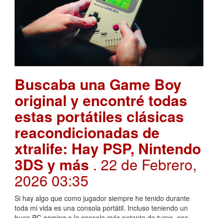
Buscaba una Game Boy
original y encontré todas
estas portátiles clásicas
reacondicionadas de
xtralife: Hay PSP, Nintendo
3DS y más
. 22 de Febrero,
2026 03:35
Si hay algo que como jugador siempre he tenido durante
toda mi vida es una consola portátil. Incluso teniendo un
buen PC gaming o la consola más potente de turno, esa