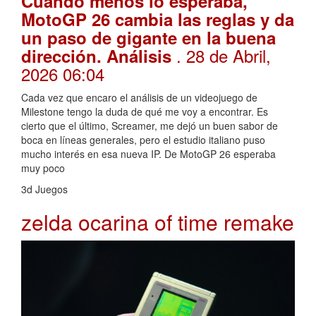
Cuando menos lo esperaba,
MotoGP 26 cambia las reglas y da
un paso de gigante en la buena
. 28 de Abril,
dirección. Análisis
2026 06:04
Cada vez que encaro el análisis de un videojuego de
Milestone tengo la duda de qué me voy a encontrar. Es
cierto que el último, Screamer, me dejó un buen sabor de
boca en líneas generales, pero el estudio italiano puso
mucho interés en esa nueva IP. De MotoGP 26 esperaba
muy poco
3d Juegos
zelda ocarina of time remake