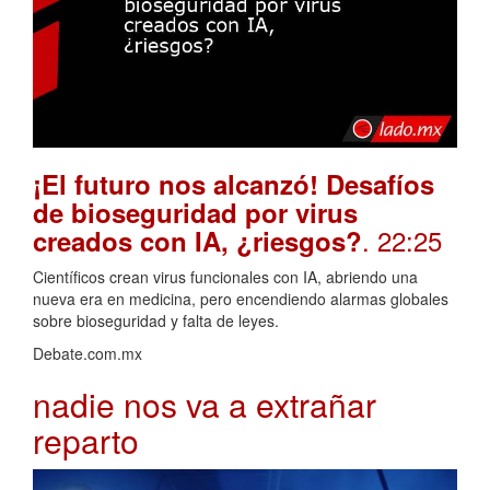
¡El futuro nos alcanzó! Desafíos
de bioseguridad por virus
. 22:25
creados con IA, ¿riesgos?
Científicos crean virus funcionales con IA, abriendo una
nueva era en medicina, pero encendiendo alarmas globales
sobre bioseguridad y falta de leyes.
Debate.com.mx
nadie nos va a extrañar
reparto