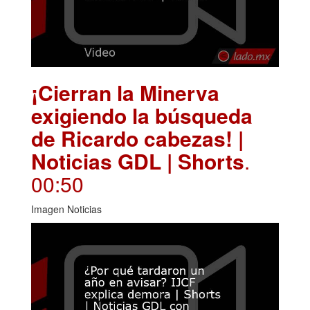
¡Cierran la Minerva
exigiendo la búsqueda
de Ricardo cabezas! |
Noticias GDL | Shorts
.
00:50
Imagen Noticias