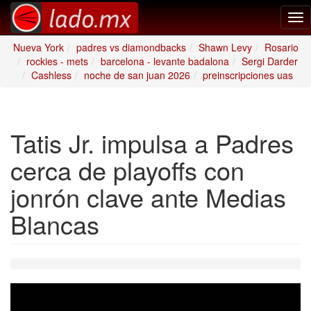
Tog
nav
Nueva York
padres vs diamondbacks
Shawn Levy
Rosario
rockies - mets
barcelona - levante badalona
Sergi Darder
Cashless
noche de san juan 2026
preinscripciones uas
Tatis Jr. impulsa a Padres
cerca de playoffs con
jonrón clave ante Medias
Blancas