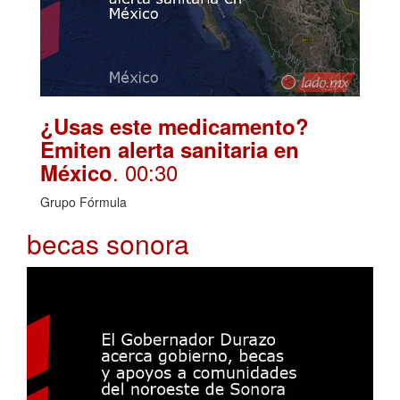
¿Usas este medicamento?
Emiten alerta sanitaria en
. 00:30
México
Grupo Fórmula
becas sonora