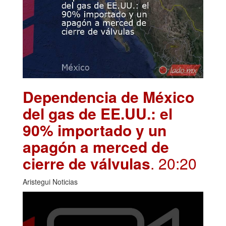
Dependencia de México
del gas de EE.UU.: el
90% importado y un
apagón a merced de
cierre de válvulas
. 20:20
Aristegui Noticias