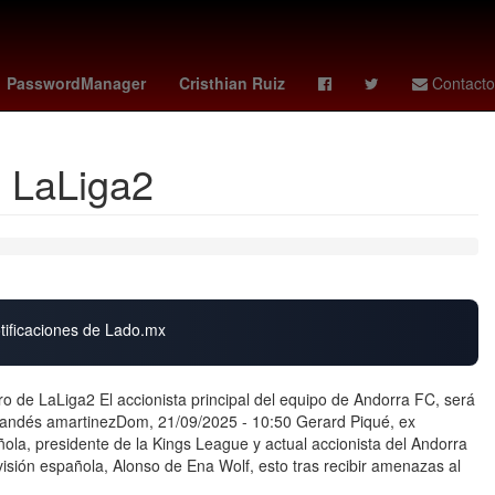
Argentina
Rosario
kenedy
PasswordManager
Cristhian Ruiz
Contacto
e LaLiga2
otificaciones de Lado.mx
 de LaLiga2 El accionista principal del equipo de Andorra FC, será
Mirandés amartinezDom, 21/09/2025 - 10:50 Gerard Piqué, ex
ñola, presidente de la Kings League y actual accionista del Andorra
visión española, Alonso de Ena Wolf, esto tras recibir amenazas al