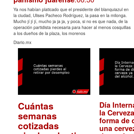
Ya nos habían platicado que el presidente del blanquiazul en
la ciudad, Ulises Pacheco Rodríguez, la pasa en la milonga.
Mucho jí jí jí, mucho ja ja ja, y poca, si no es que nada, de la
operación partidista necesaria para hacer al menos cosquillas
a los dueños de la plaza, los morenos
Diario.mx
Cuántas
Día Intern
la Cerveza
semanas
forma de d
cotizadas
una cerve