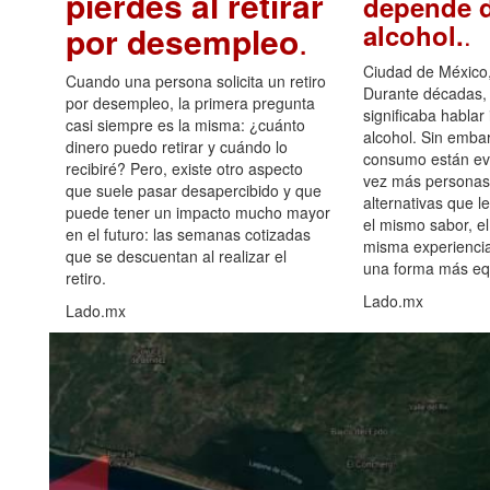
pierdes al retirar
depende d
.
alcohol.
por desempleo
.
Ciudad de México,
Cuando una persona solicita un retiro
Durante décadas, 
por desempleo, la primera pregunta
significaba hablar
casi siempre es la misma: ¿cuánto
alcohol. Sin embar
dinero puedo retirar y cuándo lo
consumo están ev
recibiré? Pero, existe otro aspecto
vez más personas
que suele pasar desapercibido y que
alternativas que l
puede tener un impacto mucho mayor
el mismo sabor, el
en el futuro: las semanas cotizadas
misma experiencia
que se descuentan al realizar el
una forma más equ
retiro.
Lado.mx
Lado.mx