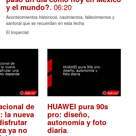
. 06:20
y el mundo?
Acontecimientos históricos, nacimientos, fallecimientos y
santoral que se recuerdan en esta fecha
El Imparcial
acional de
HUAWEI pura 90s
: la nueva
pro: diseño,
isfrutar
autonomía y foto
.
za ya no
diaria