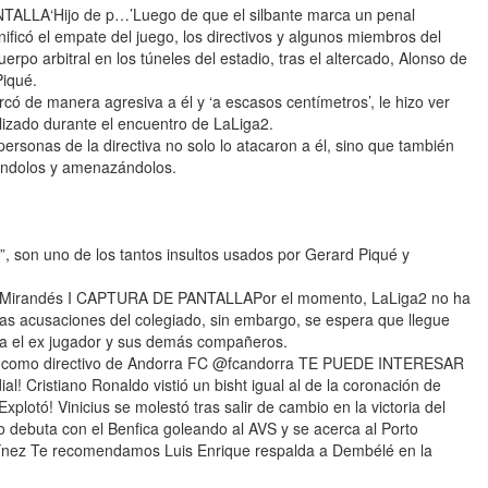
ALLA‘Hijo de p…’Luego de que el silbante marca un penal
ificó el empate del juego, los directivos y algunos miembros del
erpo arbitral en los túneles del estadio, tras el altercado, Alonso de
Piqué.
có de manera agresiva a él y ‘a escasos centímetros’, le hizo ver
alizado durante el encuentro de LaLiga2.
rsonas de la directiva no solo lo atacaron a él, sino que también
ltándolos y amenazándolos.
, son uno de los tantos insultos usados por Gerard Piqué y
C y Mirandés I CAPTURA DE PANTALLAPor el momento, LaLiga2 no ha
as acusaciones del colegiado, sin embargo, se espera que llegue
ra el ex jugador y sus demás compañeros.
ué como directivo de Andorra FC @fcandorra TE PUEDE INTERESAR
al! Cristiano Ronaldo vistió un bisht igual al de la coronación de
xplotó! Vinicius se molestó tras salir de cambio en la victoria del
 debuta con el Benfica goleando al AVS y se acerca al Porto
artínez Te recomendamos Luis Enrique respalda a Dembélé en la