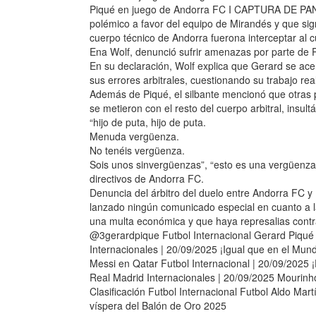
Piqué en juego de Andorra FC I CAPTURA DE PANT
polémico a favor del equipo de Mirandés y que sign
cuerpo técnico de Andorra fuerona interceptar al cu
Ena Wolf, denunció sufrir amenazas por parte de 
En su declaración, Wolf explica que Gerard se acer
sus errores arbitrales, cuestionando su trabajo re
Además de Piqué, el silbante mencionó que otras pe
se metieron con el resto del cuerpo arbitral, insu
“hijo de puta, hijo de puta.
Menuda vergüenza.
No tenéis vergüenza.
Sois unos sinvergüenzas”, “esto es una vergüenza”
directivos de Andorra FC.
Denuncia del árbitro del duelo entre Andorra F
lanzado ningún comunicado especial en cuanto a l
una multa económica y que haya represalias cont
@3gerardpique Futbol Internacional Gerard Piq
Internacionales | 20/09/2025 ¡Igual que en el Mundi
Messi en Qatar Futbol Internacional | 20/09/2025 ¡E
Real Madrid Internacionales | 20/09/2025 Mourinho
Clasificación Futbol Internacional Futbol Aldo M
víspera del Balón de Oro 2025