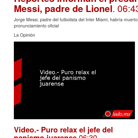
Messi, padre de Lionel
. 06:4
Jorge Messi, padre del futbolista del Inter Miami, habría muert
pronunciamiento oficial
La Opinión
Video.- Puro relax el jefe del
.06:30
panismo juarense