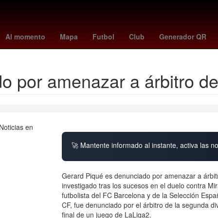
ler
Aguascalientes
27 de marzo
Incendio
Gobierno
2024
Al momento
Mapa
Futbol
Club
Generador QR
o por amenazar a árbitro d
🚀 Mantente informado al instante, activa las n
Gerard Piqué es denunciado por amenazar a árbitro
investigado tras los sucesos en el duelo contra 
futbolista del FC Barcelona y de la Selección Espa
CF, fue denunciado por el árbitro de la segunda di
final de un juego de LaLiga2.