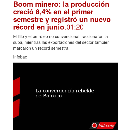
Boom minero: la producción
creció 8,4% en el primer
semestre y registró un nuevo
.01:20
récord en junio
El litio y el petróleo no convencional traccionaron la
suba, mientras las exportaciones del sector también
marcaron un récord semestral
Infobae