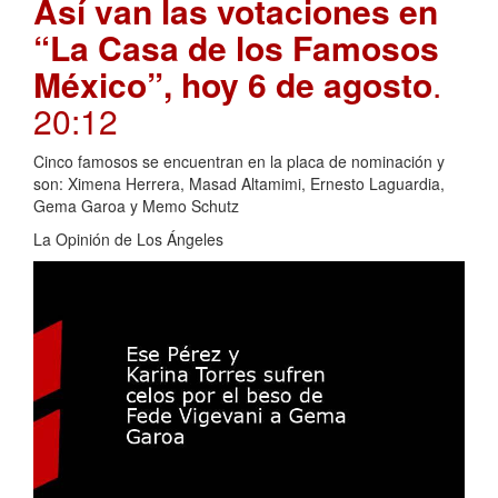
Así van las votaciones en
“La Casa de los Famosos
México”, hoy 6 de agosto
.
20:12
Cinco famosos se encuentran en la placa de nominación y
son: Ximena Herrera, Masad Altamimi, Ernesto Laguardia,
Gema Garoa y Memo Schutz
La Opinión de Los Ángeles