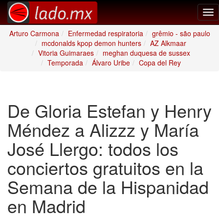
Tog
nav
Arturo Carmona
Enfermedad respiratoria
grêmio - são paulo
mcdonalds kpop demon hunters
AZ Alkmaar
Vitoria Guimaraes
meghan duquesa de sussex
Temporada
Álvaro Uribe
Copa del Rey
De Gloria Estefan y Henry
Méndez a Alizzz y María
José Llergo: todos los
conciertos gratuitos en la
Semana de la Hispanidad
en Madrid