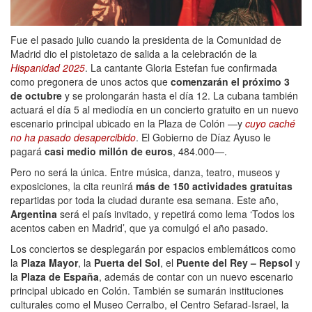
Fue el pasado julio cuando la presidenta de la Comunidad de
Madrid dio el pistoletazo de salida a la celebración de la
Hispanidad 2025
. La cantante Gloria Estefan fue confirmada
como pregonera de unos actos que
comenzarán el
próximo 3
de octubre
y se prolongarán hasta el día 12. La cubana también
actuará el día 5 al mediodía en un concierto gratuito en un nuevo
escenario principal ubicado en la Plaza de Colón —y
cuyo caché
no ha pasado desapercibido
. El Gobierno de Díaz Ayuso le
pagará
casi medio millón de euros
, 484.000—.
Pero no será la única. Entre música, danza, teatro, museos y
exposiciones, la cita reunirá
más de 150 actividades gratuitas
repartidas por toda la ciudad durante esa semana. Este año,
Argentina
será el país invitado, y repetirá como lema ‘Todos los
acentos caben en Madrid’, que ya comulgó el año pasado.
Los conciertos se desplegarán por espacios emblemáticos como
la
Plaza Mayor
, la
Puerta del Sol
, el
Puente del Rey – Repsol
y
la
Plaza de España
, además de contar con un nuevo escenario
principal ubicado en Colón. También se sumarán instituciones
culturales como el Museo Cerralbo, el Centro Sefarad-Israel, la