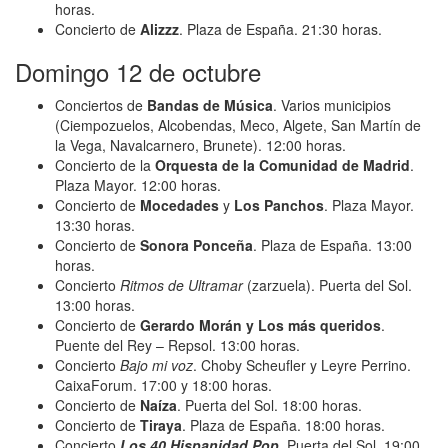
horas.
Concierto de
Alizzz
. Plaza de España. 21:30 horas.
Domingo 12 de octubre
Conciertos de
Bandas de Música
. Varios municipios
(Ciempozuelos, Alcobendas, Meco, Algete, San Martín de
la Vega, Navalcarnero, Brunete). 12:00 horas.
Concierto de la
Orquesta de la Comunidad de Madrid
.
Plaza Mayor. 12:00 horas.
Concierto de
Mocedades
y
Los Panchos
. Plaza Mayor.
13:30 horas.
Concierto de
Sonora Ponceña
. Plaza de España. 13:00
horas.
Concierto
Ritmos de Ultramar
(zarzuela). Puerta del Sol.
13:00 horas.
Concierto de
Gerardo Morán
y
Los más queridos
.
Puente del Rey – Repsol. 13:00 horas.
Concierto
Bajo mi voz
. Choby Scheufler y Leyre Perrino.
CaixaForum. 17:00 y 18:00 horas.
Concierto de
Naíza
. Puerta del Sol. 18:00 horas.
Concierto de
Tiraya
. Plaza de España. 18:00 horas.
Concierto
Los 40 Hispanidad Pop
. Puerta del Sol. 19:00