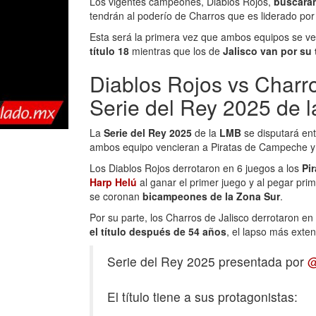
Los vigentes campeones, Diablos Rojos,
buscarán
tendrán al poderío de Charros que es liderado po
Esta será la primera vez que ambos equipos se vean
título 18
mientras que los de
Jalisco van por su
Diablos Rojos vs Charro
Serie del Rey 2025 de 
La
Serie del Rey 2025
de la
LMB
se disputará en
ambos equipo vencieran a Piratas de Campeche y S
Los Diablos Rojos derrotaron en 6 juegos a los
Pi
Harp Helú
al ganar el primer juego y al pegar prim
se coronan
bicampeones de la Zona Sur
.
Por su parte, los Charros de Jalisco derrotaron en
el título después de 54 años
, el lapso más exte
Serie del Rey 2025 presentada por
El título tiene a sus protagonistas: