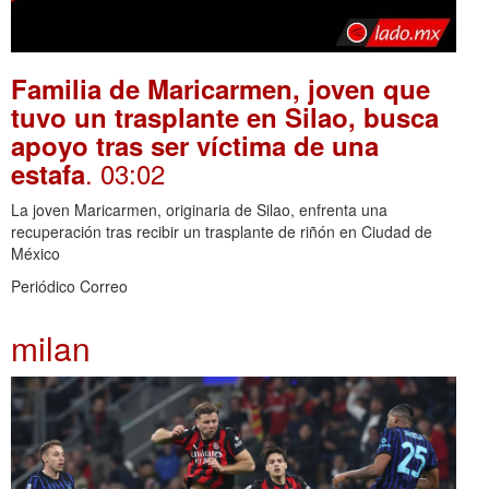
Familia de Maricarmen, joven que
tuvo un trasplante en Silao, busca
apoyo tras ser víctima de una
. 03:02
estafa
La joven Maricarmen, originaria de Silao, enfrenta una
recuperación tras recibir un trasplante de riñón en Ciudad de
México
Periódico Correo
milan