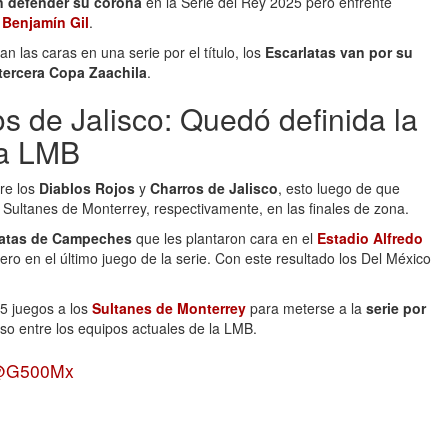
 defender su corona
en la Serie del Rey 2025 pero enfrente
r
Benjamín Gil
.
 las caras en una serie por el título, los
Escarlatas van por su
 tercera Copa Zaachila
.
s de Jalisco: Quedó definida la
la LMB
tre los
Diablos Rojos
y
Charros de Jalisco
, esto luego de que
ultanes de Monterrey, respectivamente, en las finales de zona.
ratas de Campeches
que les plantaron cara en el
Estadio Alfredo
ero en el último juego de la serie. Con este resultado los Del México
 5 juegos a los
Sultanes de Monterrey
para meterse a la
serie por
nso entre los equipos actuales de la LMB.
@G500Mx