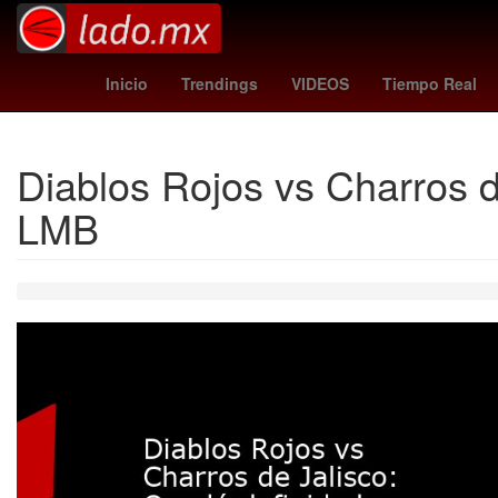
benfica - auckland city
Star Wars
Venezo
Inicio
Trendings
VIDEOS
Tiempo Real
Diablos Rojos vs Charros d
LMB