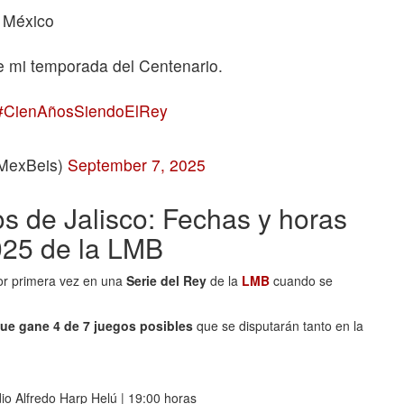
l México
de mi temporada del Centenario.
#CienAñosSiendoElRey
aMexBeis)
September 7, 2025
s de Jalisco: Fechas y horas
025 de la LMB
por primera vez en una
Serie del Rey
de la
LMB
cuando se
 que gane 4 de 7 juegos posibles
que se disputarán tanto en la
io Alfredo Harp Helú | 19:00 horas