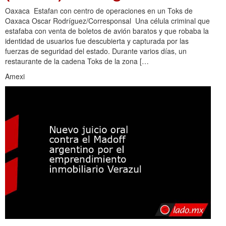
Oaxaca Estafan con centro de operaciones en un Toks de
Oaxaca Oscar Rodríguez/Corresponsal Una célula criminal que
estafaba con venta de boletos de avión baratos y que robaba la
identidad de usuarios fue descubierta y capturada por las
fuerzas de seguridad del estado. Durante varios días, un
restaurante de la cadena Toks de la zona […
Amexi