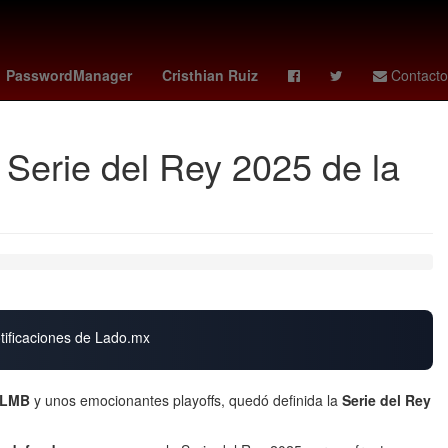
ina de la Presidencia de la República
Tierra
PasswordManager
Cristhian Ruiz
Contacto
 Serie del Rey 2025 de la
otificaciones de Lado.mx
LMB
y unos emocionantes playoffs, quedó definida la
Serie del Rey