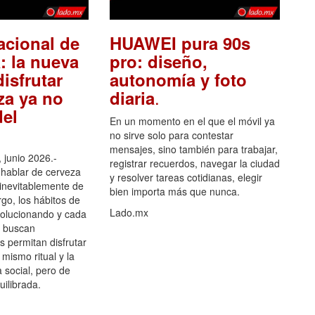
acional de
HUAWEI pura 90s
: la nueva
pro: diseño,
isfrutar
autonomía y foto
.
za ya no
diaria
el
En un momento en el que el móvil ya
no sirve solo para contestar
mensajes, sino también para trabajar,
 junio 2026.-
registrar recuerdos, navegar la ciudad
hablar de cerveza
y resolver tareas cotidianas, elegir
 inevitablemente de
bien importa más que nunca.
go, los hábitos de
Lado.mx
olucionando y cada
 buscan
es permitan disfrutar
 mismo ritual y la
 social, pero de
ilibrada.