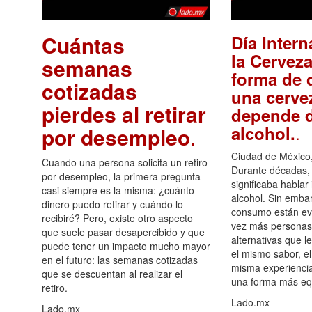
Cuántas
Día Intern
la Cerveza
semanas
forma de d
cotizadas
una cerve
pierdes al retirar
depende d
.
alcohol.
por desempleo
.
Ciudad de México,
Cuando una persona solicita un retiro
Durante décadas, 
por desempleo, la primera pregunta
significaba hablar
casi siempre es la misma: ¿cuánto
alcohol. Sin embar
dinero puedo retirar y cuándo lo
consumo están ev
recibiré? Pero, existe otro aspecto
vez más personas
que suele pasar desapercibido y que
alternativas que l
puede tener un impacto mucho mayor
el mismo sabor, el
en el futuro: las semanas cotizadas
misma experiencia
que se descuentan al realizar el
una forma más equ
retiro.
Lado.mx
Lado.mx