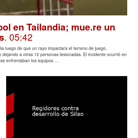
ol en Tailandia; mue.re un
s
. 05:42
dia luego de que un rayo impactara el terreno de juego,
 dejando a otras 12 personas lesionadas. El incidente ocurrió en
s se enfrentaban los equipos …