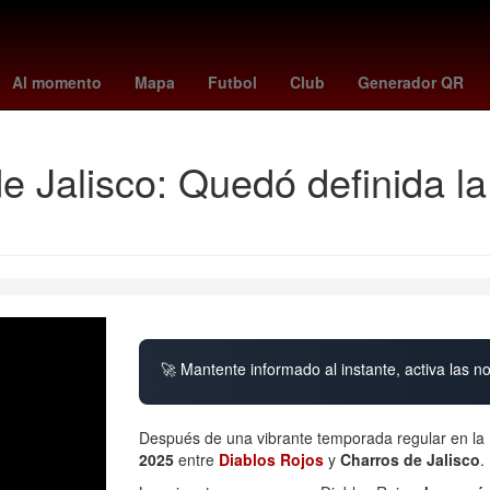
lanos
Chihuahua
Desalojo
México
Canadá
Colombia
Ofic
Al momento
Mapa
Futbol
Club
Generador QR
e Jalisco: Quedó definida la
🚀 Mantente informado al instante, activa las n
Después de una vibrante temporada regular en la
2025
entre
Diablos Rojos
y
Charros de Jalisco
.