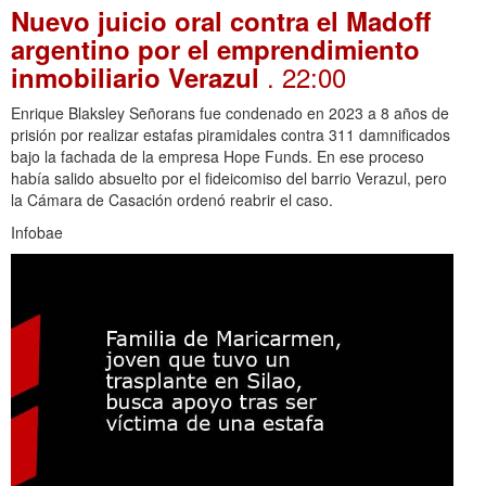
Nuevo juicio oral contra el Madoff
argentino por el emprendimiento
. 22:00
inmobiliario Verazul
Enrique Blaksley Señorans fue condenado en 2023 a 8 años de
prisión por realizar estafas piramidales contra 311 damnificados
bajo la fachada de la empresa Hope Funds. En ese proceso
había salido absuelto por el fideicomiso del barrio Verazul, pero
la Cámara de Casación ordenó reabrir el caso.
Infobae