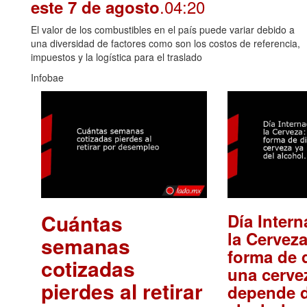
.04:20
este 7 de agosto
El valor de los combustibles en el país puede variar debido a
una diversidad de factores como son los costos de referencia,
impuestos y la logística para el traslado
Infobae
Cuántas
Día Intern
la Cerveza
semanas
forma de d
cotizadas
una cerve
pierdes al retirar
depende d