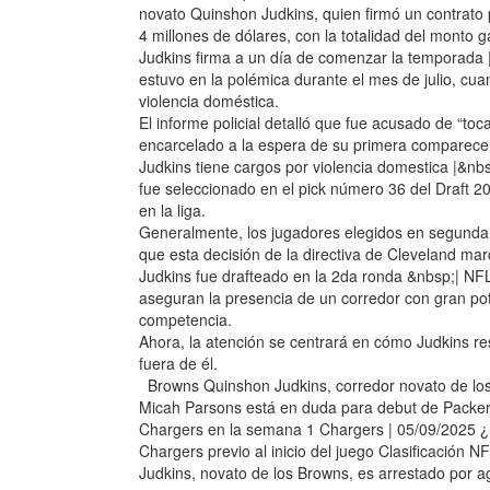
novato Quinshon Judkins, quien firmó un contrato 
4 millones de dólares, con la totalidad del monto
Judkins firma a un día de comenzar la temporada
estuvo en la polémica durante el mes de julio, cu
violencia doméstica.
El informe policial detalló que fue acusado de “to
encarcelado a la espera de su primera comparece
Judkins tiene cargos por violencia domestica |&
fue seleccionado en el pick número 36 del Draft 20
en la liga.
Generalmente, los jugadores elegidos en segunda
que esta decisión de la directiva de Cleveland ma
Judkins fue drafteado en la 2da ronda &nbsp;| NF
aseguran la presencia de un corredor con gran p
competencia.
Ahora, la atención se centrará en cómo Judkins r
fuera de él.
Browns Quinshon Judkins, corredor novato de 
Micah Parsons está en duda para debut de Packers
Chargers en la semana 1 Chargers | 05/09/2025 ¿L
Chargers previo al inicio del juego Clasificaci
Judkins, novato de los Browns, es arrestado por a