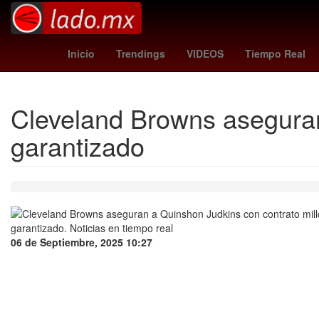
2024
iphone 18 pro
Américo Villarreal
Inicio
Trendings
VIDEOS
Tiempo Real
Cleveland Browns aseguran
garantizado
06 de Septiembre, 2025 10:27