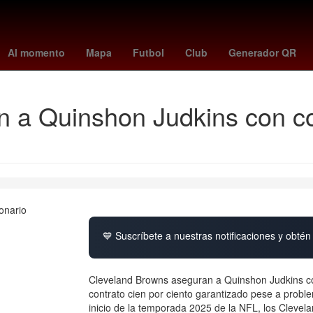
Banderilla
vasco da gama - medellín
Semana Santa
Dólar estad
Al momento
Mapa
Futbol
Club
Generador QR
 a Quinshon Judkins con con
💙 Suscríbete a nuestras notificaciones y obtén 
Cleveland Browns aseguran a Quinshon Judkins con
contrato cien por ciento garantizado pese a proble
inicio de la temporada 2025 de la NFL, los Clevel