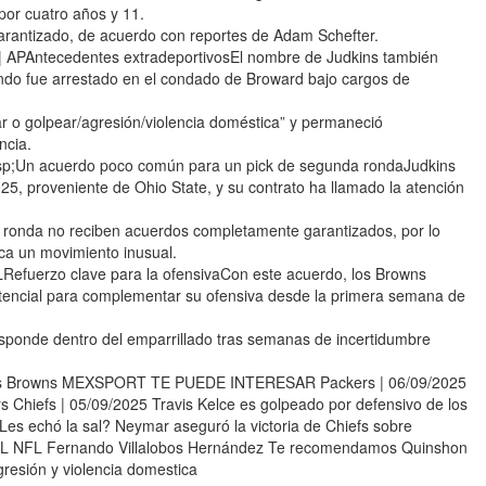
por cuatro años y 11.
 garantizado, de acuerdo con reportes de Adam Schefter.
 | APAntecedentes extradeportivosEl nombre de Judkins también
ando fue arrestado en el condado de Broward bajo cargos de
car o golpear/agresión/violencia doméstica” y permaneció
ncia.
nbsp;Un acuerdo poco común para un pick de segunda rondaJudkins
25, proveniente de Ohio State, y su contrato ha llamado la atención
 ronda no reciben acuerdos completamente garantizados, por lo
rca un movimiento inusual.
LRefuerzo clave para la ofensivaCon este acuerdo, los Browns
otencial para complementar su ofensiva desde la primera semana de
esponde dentro del emparrillado tras semanas de incertidumbre
los Browns MEXSPORT TE PUEDE INTERESAR Packers | 06/09/2025
 Chiefs | 05/09/2025 Travis Kelce es golpeado por defensivo de los
es echó la sal? Neymar aseguró la victoria de Chiefs sobre
ón NFL NFL Fernando Villalobos Hernández Te recomendamos Quinshon
gresión y violencia domestica