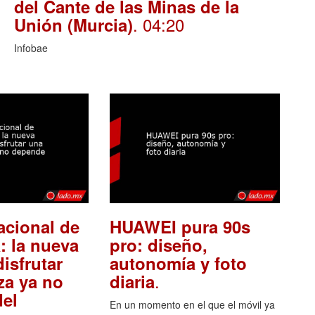
del Cante de las Minas de la
. 04:20
Unión (Murcia)
Infobae
acional de
HUAWEI pura 90s
: la nueva
pro: diseño,
isfrutar
autonomía y foto
.
za ya no
diaria
el
En un momento en el que el móvil ya