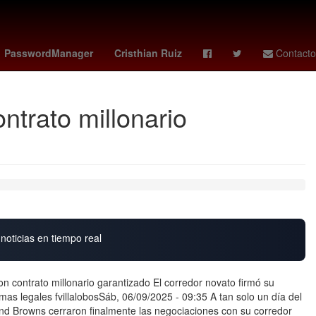
ounidense
27 de marzo
Argentina
Brasil
PasswordManager
Cristhian Ruiz
Contacto
trato millonario
noticias en tiempo real
 contrato millonario garantizado El corredor novato firmó su
mas legales fvillalobosSáb, 06/09/2025 - 09:35 A tan solo un día del
and Browns cerraron finalmente las negociaciones con su corredor