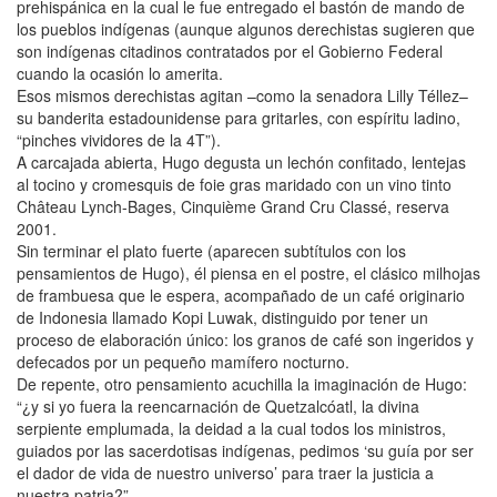
prehispánica en la cual le fue entregado el bastón de mando de
los pueblos indígenas (aunque algunos derechistas sugieren que
son indígenas citadinos contratados por el Gobierno Federal
cuando la ocasión lo amerita.
Esos mismos derechistas agitan –como la senadora Lilly Téllez–
su banderita estadounidense para gritarles, con espíritu ladino,
“pinches vividores de la 4T”).
A carcajada abierta, Hugo degusta un lechón confitado, lentejas
al tocino y cromesquis de foie gras maridado con un vino tinto
Château Lynch-Bages, Cinquième Grand Cru Classé, reserva
2001.
Sin terminar el plato fuerte (aparecen subtítulos con los
pensamientos de Hugo), él piensa en el postre, el clásico milhojas
de frambuesa que le espera, acompañado de un café originario
de Indonesia llamado Kopi Luwak, distinguido por tener un
proceso de elaboración único: los granos de café son ingeridos y
defecados por un pequeño mamífero nocturno.
De repente, otro pensamiento acuchilla la imaginación de Hugo:
“¿y si yo fuera la reencarnación de Quetzalcóatl, la divina
serpiente emplumada, la deidad a la cual todos los ministros,
guiados por las sacerdotisas indígenas, pedimos ‘su guía por ser
el dador de vida de nuestro universo’ para traer la justicia a
nuestra patria?”.