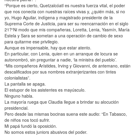
“Porque es cierto, Quetzalcóatl es nuestra fuerza vital, el poder
que nos conecta con nuestras raíces vivas y, ¿quién más, si no
yo, Hugo Aguilar, indígena y magistrado presidente de la
Suprema Corte de Justicia, para ser su reencarnación en el siglo
21?“Ni modo que mis compañeras, Loretta, Lenia, Yasmín, María
Estela y Sara se sometan a una operación de cambio de sexo
para quitarme ese privilegio.
Aunque es impensable, hay que estar atento.
En particular, con Lenia, quien en un arranque de locura se
autonombró, sin preguntar a nadie, ‘la ministra del pueblo’.
“Mis compañeros Arístides, Irving y Giovanni, de antemano, están
descalificados por sus nombres extranjerizantes con tintes
colonialistas”.
La pantalla se apaga.
El estupor de los asistentes es mayúsculo.
Ninguno habla.
La mayoría ruega que Claudia llegue a brindar su alocución
presidencial.
Pero desde las mismas bocinas suena este audio: “En Tabasco,
de niños nos tocó sufrir.
Mi papá fundó la oposición.
No somos estos juniors abusivos del poder.