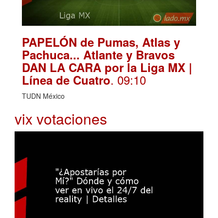
PAPELÓN de Pumas, Atlas y
Pachuca... Atlante y Bravos
DAN LA CARA por la Liga MX |
. 09:10
Línea de Cuatro
TUDN México
vix votaciones