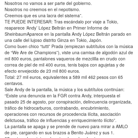
Nosotros no vamos a ser parte del gobierno.
Nosotros no creemos en el nepotismo.
Creemos que es una lacra del sistema”.
TE PUEDE INTERESAR: Tras escándalo por viaje a Tokio,
reaparece ‘Andy’ López Beltrán en Primer Informe de
SheinbaumAparece en la pantalla Andy López Beltrán parado en
una calle del lujoso distrito Ginza en Tokio, Japón.
Como buen chico “tutti” Prada (empiezan subtítulos con la música
de “We Are de Champions”), viste una camisa de algodón azul de
mil 800 euros, pantalones vaqueros de mezclilla en crudo con
correa de piel de mil 400 euros, tenis bajos con agujetas y de
efecto envejecido de 23 mil 800 euros.
Total: 27 mil euros, equivalentes a 589 mil 462 pesos con 65
centavos.
Sale Andy de la pantalla, la música y los subtítulos continúan:
“Existe una denuncia en la FGR contra Andy, interpuesta el
pasado 25 de agosto, por conspiración, delincuencia organizada,
tráfico de hidrocarburos, contrabando, encubrimiento,
operaciones con recursos de procedencia ilícita, asociación
delictuosa, tráfico de influencias y enriquecimiento ilícito”.
La pantalla se apaga y se prende de nuevo para mirar a AMLO
de pie, cargando en sus brazos a Benito Juárez y sus 1.