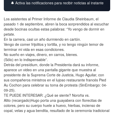
🔔 Activa las notificaciones para recibir noticias al instante
Los asistentes al Primer Informe de Claudia Sheinbaum, el
pasado 1 de septiembre, abren la boca sorprendidos al escuchar
desde bocinas ocultas estas palabras: “Yo vengo de dormir en
petate.
En la carrera, casi un año durmiendo en cartón.
Vengo de comer frijolitos y tortilla, y no tengo ningún temor de
terminar mi vida en esas condiciones.
No sueño en viajes, dinero, en carros, bienes.
(Sólo) en lo indispensable”.
Detrás del presídium, donde la Presidenta dará su informe,
aparece un video en una pantalla gigante que muestra al
presidente de la Suprema Corte de Justicia, Hugo Aguilar, con
sus compañeros ministros en el lujoso restaurante francés Pied
Au Cochon para celebrar su toma de protesta (SinEmbargo: 04-
09-25).
TE PUEDE INTERESAR: ¿Qué se siente? Noroña vs.
Alito (recargado)Hugo porta una guayabera con florecitas de
colores, pero su cuerpo huele a huevo, hierbas, incienso de
copal, velas y agua bendita, resultado de la ceremonia tradicional