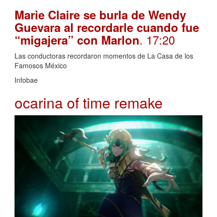
Marie Claire se burla de Wendy
Guevara al recordarle cuando fue
. 17:20
“migajera” con Marlon
Las conductoras recordaron momentos de La Casa de los
Famosos México
Infobae
ocarina of time remake