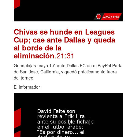
Chivas se hunde en Leagues
Cup; cae ante Dallas y queda
al borde de la
.21:31
eliminación
Guadalajara cayó 1-0 ante Dallas FC en el PayPal Park
de San José, California, y quedó prácticamente fuera
del torneo
El Informador