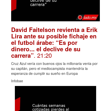
David Faitelson revienta a Erik
Lira ante su posible fichaje en
el futbol árabe: “Es por
dinero... el declive de su
. 21:20
carrera”
Cruz Azul vería con buenos ojos la millonaria venta por
su capitán, pero el mediocampista mantendría la
esperanza de cumplir su sueño en Europa
Infobae