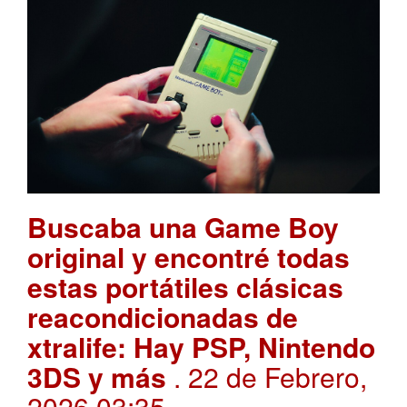
Buscaba una Game Boy
original y encontré todas
estas portátiles clásicas
reacondicionadas de
xtralife: Hay PSP, Nintendo
3DS y más
. 22 de Febrero,
2026 03:35