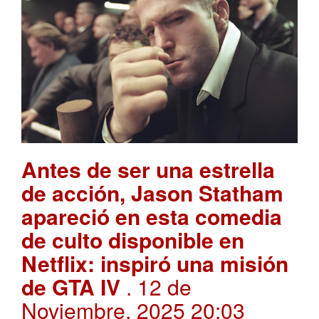
Antes de ser una estrella
de acción, Jason Statham
apareció en esta comedia
de culto disponible en
Netflix: inspiró una misión
de GTA IV
. 12 de
Noviembre, 2025 20:03