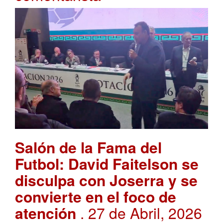
Salón de la Fama del
Futbol: David Faitelson se
disculpa con Joserra y se
convierte en el foco de
atención
. 27 de Abril, 2026