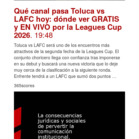
Qué canal pasa Toluca vs
LAFC hoy: dónde ver GRATIS
y EN VIVO por la Leagues Cup
. 19:48
2026
Toluca vs LAFC será uno de los encuentros más
atractivos de la segunda fecha de la Leagues Cup. El
conjunto choricero llega con confianza tras imponerse
en su debut y buscará una nueva victoria que lo deje
muy cerca de la clasificación a la siguiente ronda.
Enfrente tendrá a un LAFC que sumó dos puntos …
365scores