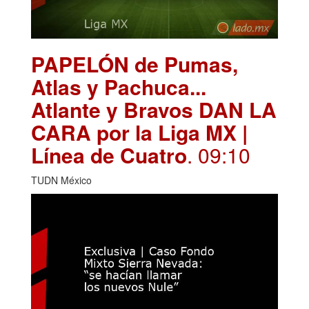
PAPELÓN de Pumas,
Atlas y Pachuca...
Atlante y Bravos DAN LA
CARA por la Liga MX |
Línea de Cuatro
. 09:10
TUDN México