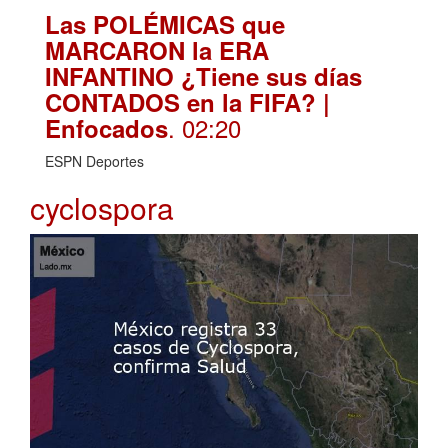
Las POLÉMICAS que
MARCARON la ERA
INFANTINO ¿Tiene sus días
CONTADOS en la FIFA? |
. 02:20
Enfocados
ESPN Deportes
cyclospora