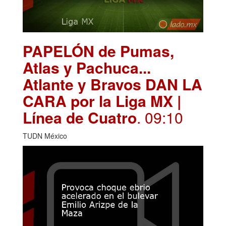
PAPELÓN de Pumas,
Atlas y Pachuca...
Atlante y Bravos DAN LA
CARA por la Liga MX |
Línea de Cuatro
. 09:10
TUDN México