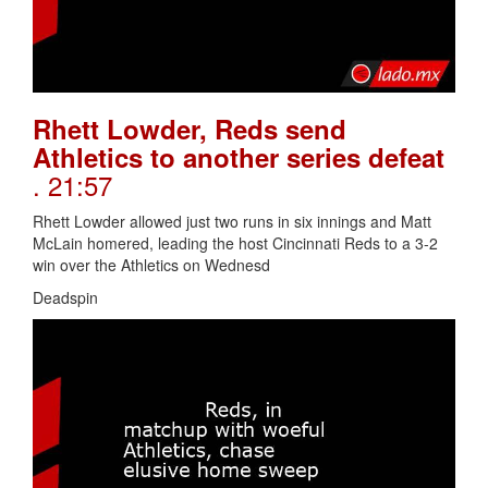
Rhett Lowder, Reds send
Athletics to another series defeat
. 21:57
Rhett Lowder allowed just two runs in six innings and Matt
McLain homered, leading the host Cincinnati Reds to a 3-2
win over the Athletics on Wednesd
Deadspin