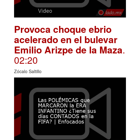
Provoca choque ebrio
acelerado en el bulevar
Emilio Arizpe de la Maza
.
02:20
Zócalo Saltillo