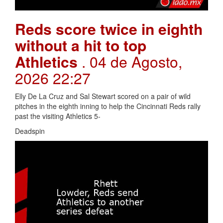
Reds score twice in eighth
without a hit to top
Athletics
. 04 de Agosto,
2026 22:27
Elly De La Cruz and Sal Stewart scored on a pair of wild
pitches in the eighth inning to help the Cincinnati Reds rally
past the visiting Athletics 5-
Deadspin