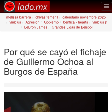
Tog
nav
melissa barrera
chivas femenil
calendario noviembre 2025
vinicius
Agresión
Gobierno
benfica - hearts
vinicius jr
LeBron James
Grandes Ligas de Béisbol
Por qué se cayó el fichaje
de Guillermo Ochoa al
Burgos de España