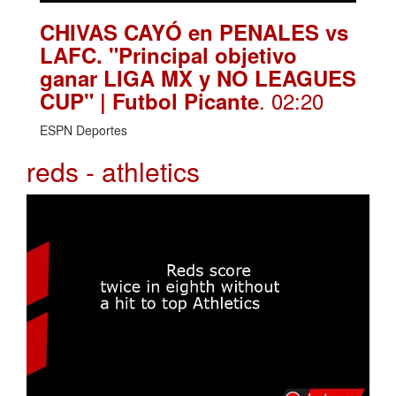
CHIVAS CAYÓ en PENALES vs
LAFC. "Principal objetivo
ganar LIGA MX y NO LEAGUES
. 02:20
CUP" | Futbol Picante
ESPN Deportes
reds - athletics