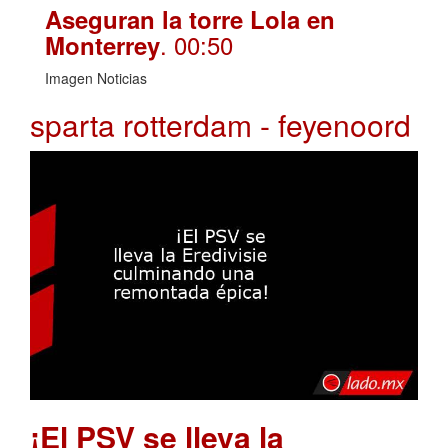
Aseguran la torre Lola en
. 00:50
Monterrey
Imagen Noticias
sparta rotterdam - feyenoord
¡El PSV se lleva la