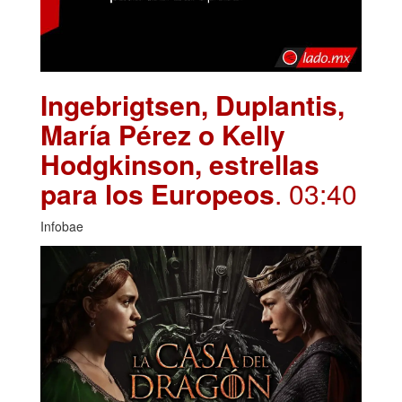
Ingebrigtsen, Duplantis,
María Pérez o Kelly
Hodgkinson, estrellas
para los Europeos
. 03:40
Infobae