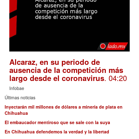
Alcaraz, en su periodo de
ausencia de la competición más
. 04:20
largo desde el coronavirus
Infobae
Últimas noticias
Inyectarán mil millones de dólares a minería de plata en
Chihuahua
El embaucador mentiroso que se sale con la suya
En Chihuahua defendemos la verdad y la libertad