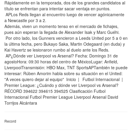
Rápidamente en la temporada, dos de los grandes candidatos al
título se enfrentan para intentar sacar ventaja en puntos.
APLos Reds llegan al encuentro luego de vencer agónicamente
a Newcastle por 3 a 2.
Además, viven un momento tenso en el mercado de fichajes,
pues aún esperan la llegada de Alexander Isak y Marc Guéhi.
Por otro lado, los Gunners vencieron a Leeds United por 5 a 0 en
la última fecha, pero Bukayo Saka, Martin Odegaard (en duda) y
Kai Havertz se lesionaron rumbo al duelo ante los Reds.
AP¿Dónde ver Liverpool vs Arsenal? Fecha: Domingo 31 de
agostoHora: 09:30 horas del centro de MéxicoLugar: Anfield,
LiverpoolTransmisión: HBO Max, TNT SportsAPTambién te puede
interesar: Rúben Amorim habla sobre su situación en el United:
"A veces quiero dejar al equipo" Inicio | Futbol Internacional |
Premier League: ¿Cuándo y dónde ver Liverpool vs Arsenal?
RÉCORD 394622 394615 394525 Clasificación Futbol
Internacional Futbol Premier League Liverpool Arsenal David
Torrijos Alcántara
Record