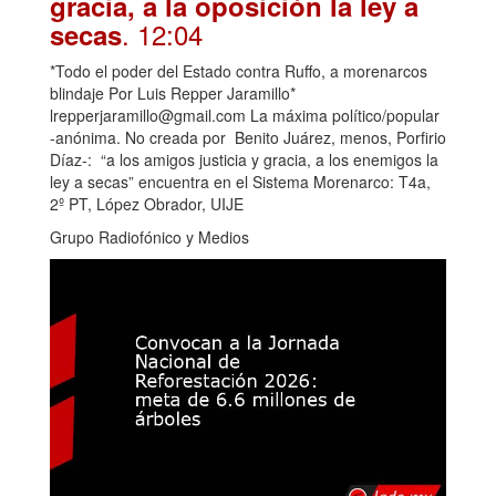
gracia, a la oposición la ley a
. 12:04
secas
*Todo el poder del Estado contra Ruffo, a morenarcos
blindaje Por Luis Repper Jaramillo*
lrepperjaramillo@gmail.com La máxima político/popular
-anónima. No creada por Benito Juárez, menos, Porfirio
Díaz-: “a los amigos justicia y gracia, a los enemigos la
ley a secas” encuentra en el Sistema Morenarco: T4a,
2º PT, López Obrador, UIJE
Grupo Radiofónico y Medios