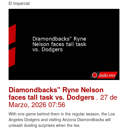
El Imparcial
Diamondbacks" Ryne Nelson
. 27 de
faces tall task vs. Dodgers
Marzo, 2026 07:56
With one game behind them in the regular season, the Los
Angeles Dodgers and visiting Arizona Diamondbacks will
unleash dueling surprises when the tea