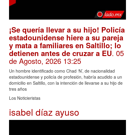
¡Se quería llevar a su hijo! Policía
estadounidense hiere a su pareja
y mata a familiares en Saltillo; lo
. 05
detienen antes de cruzar a EU
de Agosto, 2026 13:25
Un hombre identificado como Chad ‘N’, de nacionalidad
estadounidense y policía de profesión, habría acudido a un
domicilio en Saltillo, con la intención de llevarse a su hijo de
tres años
Los Noticieristas
isabel díaz ayuso