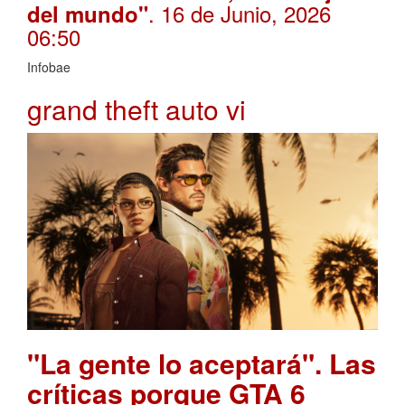
. 16 de Junio, 2026
del mundo"
06:50
Infobae
grand theft auto vi
"La gente lo aceptará". Las
críticas porque GTA 6