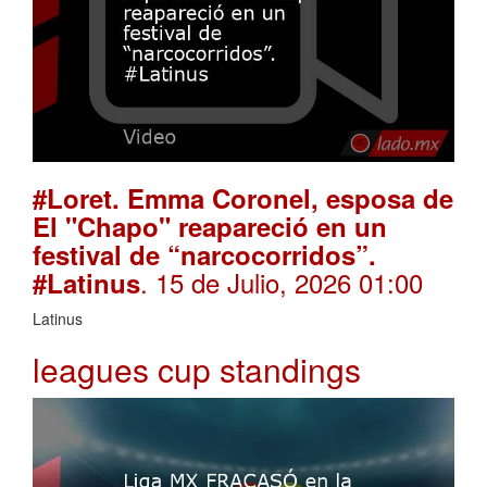
#Loret. Emma Coronel, esposa de
El "Chapo" reapareció en un
festival de “narcocorridos”.
. 15 de Julio, 2026 01:00
#Latinus
Latinus
leagues cup standings