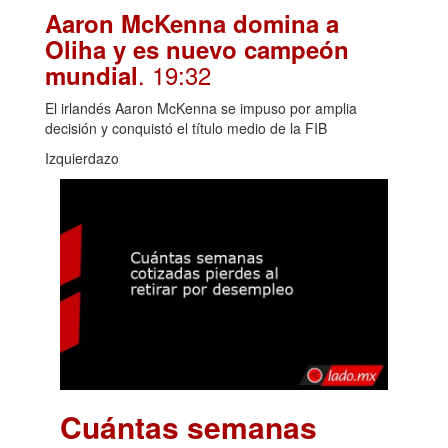
Aaron McKenna domina a
Oliha y es nuevo campeón
. 19:32
mundial
El irlandés Aaron McKenna se impuso por amplia
decisión y conquistó el título medio de la FIB
Izquierdazo
Cuántas semanas