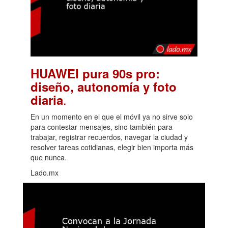
HUAWEI pura 90s pro:
diseño, autonomía y foto
.
diaria
En un momento en el que el móvil ya no sirve solo
para contestar mensajes, sino también para
trabajar, registrar recuerdos, navegar la ciudad y
resolver tareas cotidianas, elegir bien importa más
que nunca.
Lado.mx