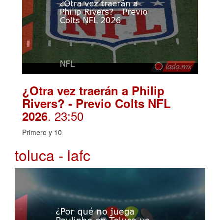
¿Otra vez traerán a Philip
Rivers? - Previo Colts NFL
. 23:50
2026
Primero y 10
toluca - lafc