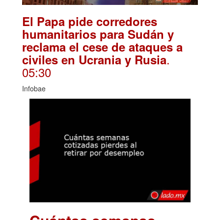
El Papa pide corredores
humanitarios para Sudán y
reclama el cese de ataques a
.
civiles en Ucrania y Rusia
05:30
Infobae