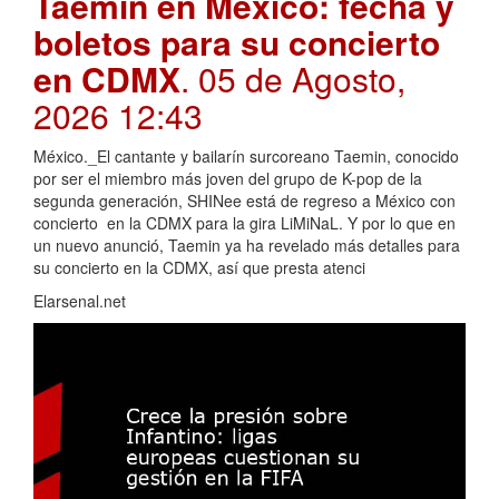
Taemin en México: fecha y
boletos para su concierto
en CDMX
. 05 de Agosto,
2026 12:43
México._El cantante y bailarín surcoreano Taemin, conocido
por ser el miembro más joven del grupo de K-pop de la
segunda generación, SHINee está de regreso a México con
concierto en la CDMX para la gira LiMiNaL. Y por lo que en
un nuevo anunció, Taemin ya ha revelado más detalles para
su concierto en la CDMX, así que presta atenci
Elarsenal.net