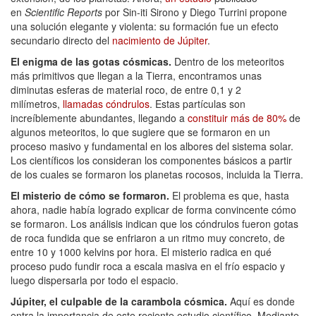
en
Scientific Reports
por Sin-iti Sirono y Diego Turrini propone
una solución elegante y violenta: su formación fue un efecto
secundario directo del
nacimiento de Júpiter
.
El enigma de las gotas cósmicas.
Dentro de los meteoritos
más primitivos que llegan a la Tierra, encontramos unas
diminutas esferas de material roco, de entre 0,1 y 2
milímetros,
llamadas cóndrulos
. Estas partículas son
increíblemente abundantes, llegando a
constituir más de 80%
de
algunos meteoritos, lo que sugiere que se formaron en un
proceso masivo y fundamental en los albores del sistema solar.
Los científicos los consideran los componentes básicos a partir
de los cuales se formaron los planetas rocosos, incluida la Tierra.
El misterio de cómo se formaron.
El problema es que, hasta
ahora, nadie había logrado explicar de forma convincente cómo
se formaron. Los análisis indican que los cóndrulos fueron gotas
de roca fundida que se enfriaron a un ritmo muy concreto, de
entre 10 y 1000 kelvins por hora. El misterio radica en qué
proceso pudo fundir roca a escala masiva en el frío espacio y
luego dispersarla por todo el espacio.
Júpiter, el culpable de la carambola cósmica.
Aquí es donde
entra la importancia de este reciente estudio científico. Mediante