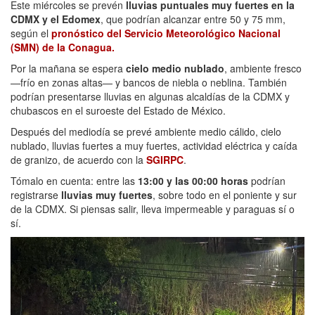
Este miércoles se prevén
lluvias puntuales muy fuertes en la
CDMX y el Edomex
, que podrían alcanzar entre 50 y 75 mm,
según el
pronóstico del Servicio Meteorológico Nacional
(SMN) de la Conagua.
Por la mañana se espera
cielo medio nublado
, ambiente fresco
—frío en zonas altas— y bancos de niebla o neblina. También
podrían presentarse lluvias en algunas alcaldías de la CDMX y
chubascos en el suroeste del Estado de México.
Después del mediodía se prevé ambiente medio cálido, cielo
nublado, lluvias fuertes a muy fuertes, actividad eléctrica y caída
de granizo, de acuerdo con la
SGIRPC
.
Tómalo en cuenta: entre las
13:00 y las 00:00 horas
podrían
registrarse
lluvias muy fuertes
, sobre todo en el poniente y sur
de la CDMX. Si piensas salir, lleva impermeable y paraguas sí o
sí.