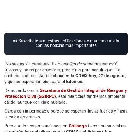
📲 Suscríbete a nuestras notificaciones y mantente al día
con las noticias más importantes
¡No salgas sin paraguas! Este
ombligo de semana
amaneció
lluvioso y, no es por asustarte, pero pinta para seguir igual. Te
contamos cómo estará el
clima en la CDMX hoy, 27 de agosto
,
y qué se espera también para el
Edomex
.
De acuerdo con la
Secretaría de Gestión Integral de Riesgos y
Protección Civil (SGIRPC)
, este miércoles tendremos ambiente
cálido, aunque con cielo nublado.
Carga con impermeable porque se esperan lluvias fuertes y hasta
la caída de granizo.
Para que tomes precauciones, en
Chilango
te contamos cuál es
el
pronóstico del clima para la CDMX y el Edomex hoy.