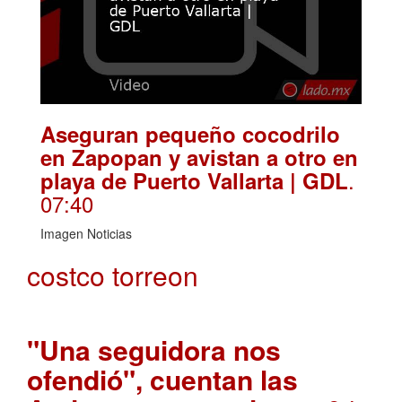
Aseguran pequeño cocodrilo
en Zapopan y avistan a otro en
.
playa de Puerto Vallarta | GDL
07:40
Imagen Noticias
costco torreon
"Una seguidora nos
ofendió", cuentan las