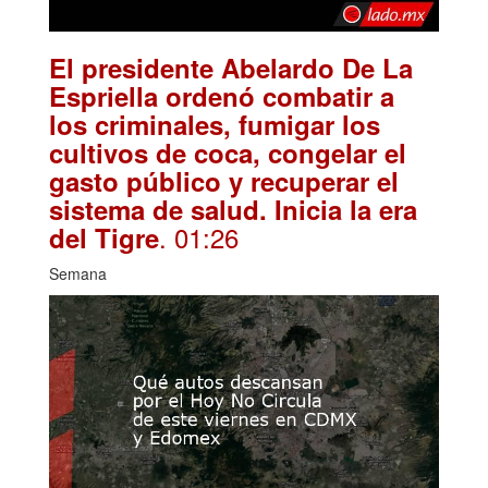
El presidente Abelardo De La
Espriella ordenó combatir a
los criminales, fumigar los
cultivos de coca, congelar el
gasto público y recuperar el
sistema de salud. Inicia la era
. 01:26
del Tigre
Semana