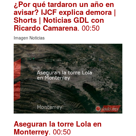
¿Por qué tardaron un año en
avisar? IJCF explica demora |
Shorts | Noticias GDL con
. 00:50
Ricardo Camarena
Imagen Noticias
Aseguran la torre Lola en
. 00:50
Monterrey