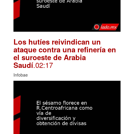
Los hutíes reivindican un
ataque contra una refinería en
el suroeste de Arabia
.02:17
Saudí
Infobae