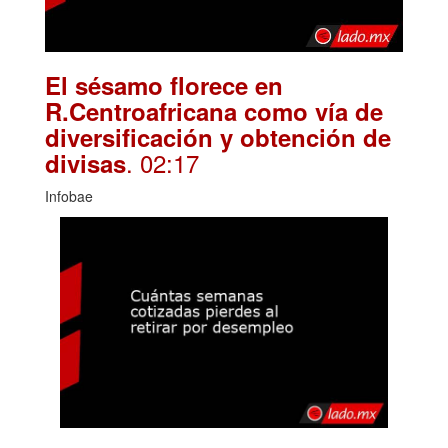
El sésamo florece en
R.Centroafricana como vía de
diversificación y obtención de
. 02:17
divisas
Infobae