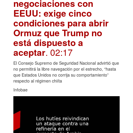
negociaciones con
EEUU: exige cinco
condiciones para abrir
Ormuz que Trump no
está dispuesto a
aceptar
. 02:17
El Consejo Supremo de Seguridad Nacional advirtió que
no permitirá la libre navegación por el estrecho, “hasta
que Estados Unidos no corrija su comportamiento”
respecto al régimen chiíta
Infobae