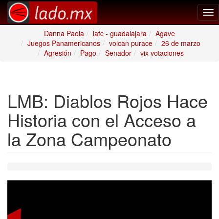
Tog
nav
Danna Paola
lafc - guadalajara
Agave
Juegos Panamericanos
volcan purace
26 de marzo
Agresión
Pago
Senador
vix votaciones
LMB: Diablos Rojos Hace
Historia con el Acceso a
la Zona Campeonato