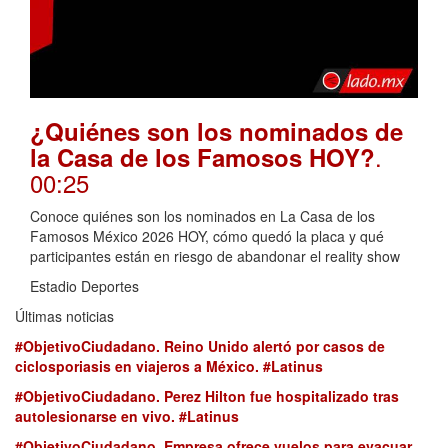
¿Quiénes son los nominados de
.
la Casa de los Famosos HOY?
00:25
Conoce quiénes son los nominados en La Casa de los
Famosos México 2026 HOY, cómo quedó la placa y qué
participantes están en riesgo de abandonar el reality show
Estadio Deportes
Últimas noticias
#ObjetivoCiudadano. Reino Unido alertó por casos de
ciclosporiasis en viajeros a México. #Latinus
#ObjetivoCiudadano. Perez Hilton fue hospitalizado tras
autolesionarse en vivo. #Latinus
#ObjetivoCiudadano. Empresa ofrece vuelos para evacuar