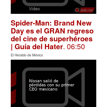
Spider-Man: Brand New
Day es el GRAN regreso
del cine de superhéroes
| Guía del Hater
. 06:50
El Heraldo de México