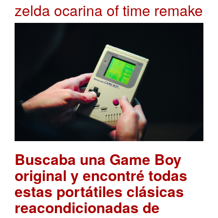
zelda ocarina of time remake
Buscaba una Game Boy
original y encontré todas
estas portátiles clásicas
reacondicionadas de