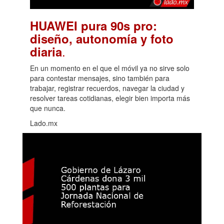
HUAWEI pura 90s pro:
diseño, autonomía y foto
.
diaria
En un momento en el que el móvil ya no sirve solo
para contestar mensajes, sino también para
trabajar, registrar recuerdos, navegar la ciudad y
resolver tareas cotidianas, elegir bien importa más
que nunca.
Lado.mx