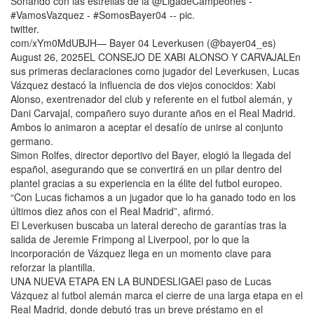
Soñando con las estrellas de la @LigadeCampeones -
#VamosVazquez - #SomosBayer04 -- pic.
twitter.
com/xYm0MdUBJH— Bayer 04 Leverkusen (@bayer04_es)
August 26, 2025EL CONSEJO DE XABI ALONSO Y CARVAJALEn
sus primeras declaraciones como jugador del Leverkusen, Lucas
Vázquez destacó la influencia de dos viejos conocidos: Xabi
Alonso, exentrenador del club y referente en el futbol alemán, y
Dani Carvajal, compañero suyo durante años en el Real Madrid.
Ambos lo animaron a aceptar el desafío de unirse al conjunto
germano.
Simon Rolfes, director deportivo del Bayer, elogió la llegada del
español, asegurando que se convertirá en un pilar dentro del
plantel gracias a su experiencia en la élite del futbol europeo.
“Con Lucas fichamos a un jugador que lo ha ganado todo en los
últimos diez años con el Real Madrid”, afirmó.
El Leverkusen buscaba un lateral derecho de garantías tras la
salida de Jeremie Frimpong al Liverpool, por lo que la
incorporación de Vázquez llega en un momento clave para
reforzar la plantilla.
UNA NUEVA ETAPA EN LA BUNDESLIGAEl paso de Lucas
Vázquez al futbol alemán marca el cierre de una larga etapa en el
Real Madrid, donde debutó tras un breve préstamo en el