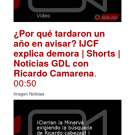
¿Por qué tardaron un
año en avisar? IJCF
explica demora | Shorts |
Noticias GDL con
Ricardo Camarena
.
00:50
Imagen Noticias