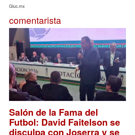
Gluc.mx
comentarista
Salón de la Fama del
Futbol: David Faitelson se
disculpa con Joserra y se