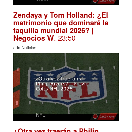
Zendaya y Tom Holland: ¿El
matrimonio que dominará la
taquilla mundial 2026? |
. 23:50
Negocios W
adn Noticias
¿Otra vez traerán a Philip