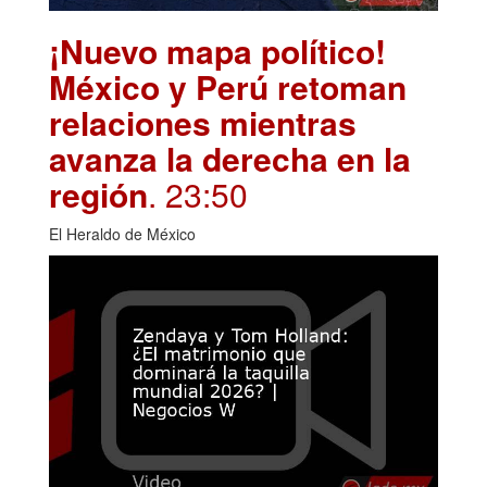
¡Nuevo mapa político!
México y Perú retoman
relaciones mientras
avanza la derecha en la
región
. 23:50
El Heraldo de México