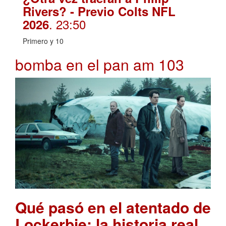
Rivers? - Previo Colts NFL
. 23:50
2026
Primero y 10
bomba en el pan am 103
Qué pasó en el atentado de
Lockerbie: la historia real