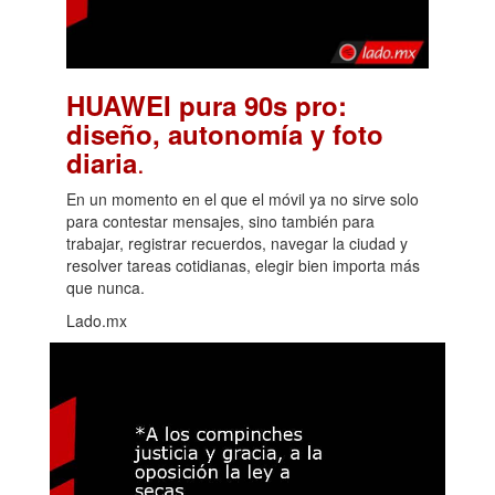
HUAWEI pura 90s pro:
diseño, autonomía y foto
.
diaria
En un momento en el que el móvil ya no sirve solo
para contestar mensajes, sino también para
trabajar, registrar recuerdos, navegar la ciudad y
resolver tareas cotidianas, elegir bien importa más
que nunca.
Lado.mx