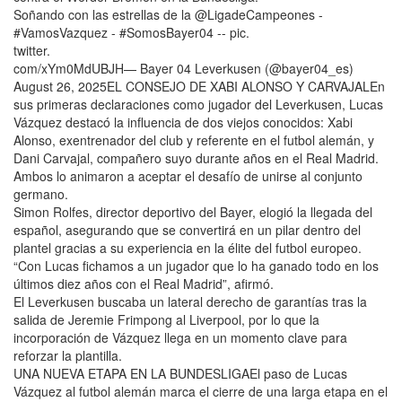
Soñando con las estrellas de la @LigadeCampeones -
#VamosVazquez - #SomosBayer04 -- pic.
twitter.
com/xYm0MdUBJH— Bayer 04 Leverkusen (@bayer04_es)
August 26, 2025EL CONSEJO DE XABI ALONSO Y CARVAJALEn
sus primeras declaraciones como jugador del Leverkusen, Lucas
Vázquez destacó la influencia de dos viejos conocidos: Xabi
Alonso, exentrenador del club y referente en el futbol alemán, y
Dani Carvajal, compañero suyo durante años en el Real Madrid.
Ambos lo animaron a aceptar el desafío de unirse al conjunto
germano.
Simon Rolfes, director deportivo del Bayer, elogió la llegada del
español, asegurando que se convertirá en un pilar dentro del
plantel gracias a su experiencia en la élite del futbol europeo.
“Con Lucas fichamos a un jugador que lo ha ganado todo en los
últimos diez años con el Real Madrid”, afirmó.
El Leverkusen buscaba un lateral derecho de garantías tras la
salida de Jeremie Frimpong al Liverpool, por lo que la
incorporación de Vázquez llega en un momento clave para
reforzar la plantilla.
UNA NUEVA ETAPA EN LA BUNDESLIGAEl paso de Lucas
Vázquez al futbol alemán marca el cierre de una larga etapa en el