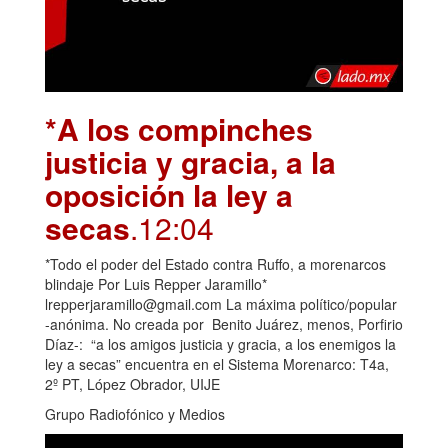
*A los compinches
justicia y gracia, a la
oposición la ley a
secas
.12:04
*Todo el poder del Estado contra Ruffo, a morenarcos
blindaje Por Luis Repper Jaramillo*
lrepperjaramillo@gmail.com La máxima político/popular
-anónima. No creada por Benito Juárez, menos, Porfirio
Díaz-: “a los amigos justicia y gracia, a los enemigos la
ley a secas” encuentra en el Sistema Morenarco: T4a,
2º PT, López Obrador, UIJE
Grupo Radiofónico y Medios