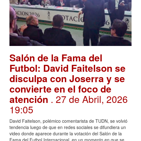
Salón de la Fama del
Futbol: David Faitelson se
disculpa con Joserra y se
convierte en el foco de
atención
. 27 de Abril, 2026
19:05
David Faitelson, polémico comentarista de TUDN, se volvió
tendencia luego de que en redes sociales se difundiera un
video donde aparece durante la votación del Salón de la
Fama del Futbol Internacional, en un momento en que se