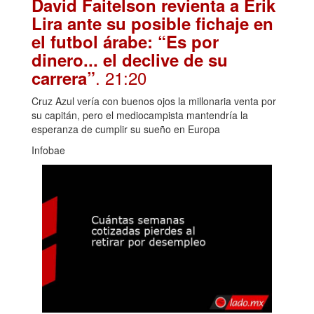
David Faitelson revienta a Erik
Lira ante su posible fichaje en
el futbol árabe: “Es por
dinero... el declive de su
. 21:20
carrera”
Cruz Azul vería con buenos ojos la millonaria venta por
su capitán, pero el mediocampista mantendría la
esperanza de cumplir su sueño en Europa
Infobae