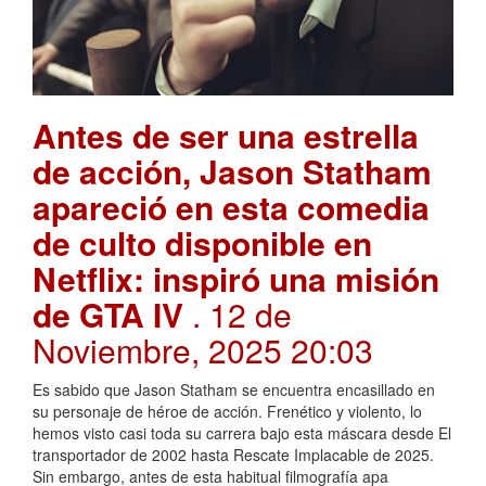
Antes de ser una estrella
de acción, Jason Statham
apareció en esta comedia
de culto disponible en
Netflix: inspiró una misión
de GTA IV
. 12 de
Noviembre, 2025 20:03
Es sabido que Jason Statham se encuentra encasillado en
su personaje de héroe de acción. Frenético y violento, lo
hemos visto casi toda su carrera bajo esta máscara desde El
transportador de 2002 hasta Rescate Implacable de 2025.
Sin embargo, antes de esta habitual filmografía apa