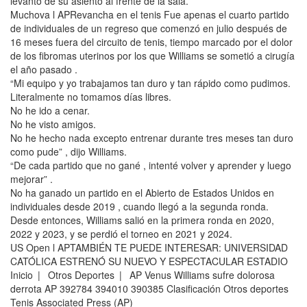
levantó de su asiento al frente de la sala.
Muchova l APRevancha en el tenis Fue apenas el cuarto partido
de individuales de un regreso que comenzó en julio después de
16 meses fuera del circuito de tenis, tiempo marcado por el dolor
de los fibromas uterinos por los que Williams se sometió a cirugía
el año pasado .
“Mi equipo y yo trabajamos tan duro y tan rápido como pudimos.
Literalmente no tomamos días libres.
No he ido a cenar.
No he visto amigos.
No he hecho nada excepto entrenar durante tres meses tan duro
como pude” , dijo Williams.
“De cada partido que no gané , intenté volver y aprender y luego
mejorar” .
No ha ganado un partido en el Abierto de Estados Unidos en
individuales desde 2019 , cuando llegó a la segunda ronda.
Desde entonces, Williams salió en la primera ronda en 2020,
2022 y 2023, y se perdió el torneo en 2021 y 2024.
US Open l APTAMBIÉN TE PUEDE INTERESAR: UNIVERSIDAD
CATÓLICA ESTRENÓ SU NUEVO Y ESPECTACULAR ESTADIO
Inicio | Otros Deportes | AP Venus Williams sufre dolorosa
derrota AP 392784 394010 390385 Clasificación Otros deportes
Tenis Associated Press (AP)