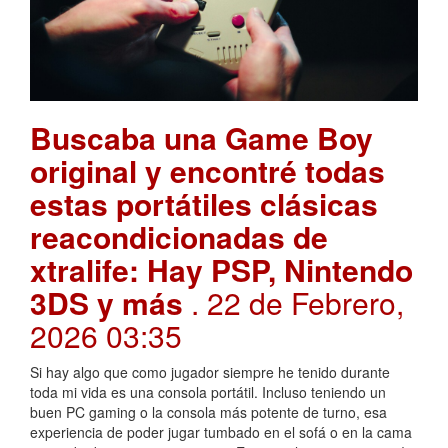
Buscaba una Game Boy
original y encontré todas
estas portátiles clásicas
reacondicionadas de
xtralife: Hay PSP, Nintendo
3DS y más
. 22 de Febrero,
2026 03:35
Si hay algo que como jugador siempre he tenido durante
toda mi vida es una consola portátil. Incluso teniendo un
buen PC gaming o la consola más potente de turno, esa
experiencia de poder jugar tumbado en el sofá o en la cama