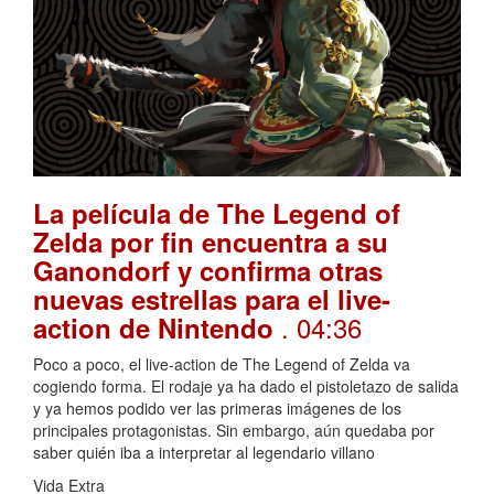
La película de The Legend of
Zelda por fin encuentra a su
Ganondorf y confirma otras
nuevas estrellas para el live-
. 04:36
action de Nintendo
Poco a poco, el live-action de The Legend of Zelda va
cogiendo forma. El rodaje ya ha dado el pistoletazo de salida
y ya hemos podido ver las primeras imágenes de los
principales protagonistas. Sin embargo, aún quedaba por
saber quién iba a interpretar al legendario villano
Vida Extra