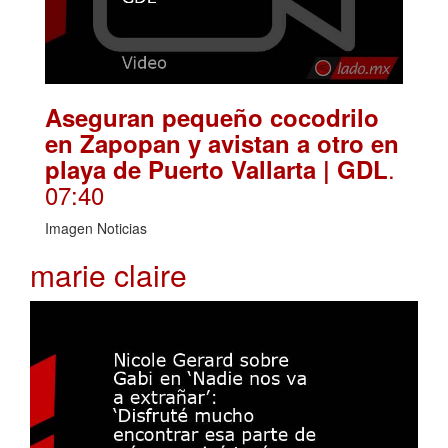
Aseguran pequeño cocodrilo
en Zapopan y avistan a otro en
.
playa de Puerto Vallarta | GDL
07:40
Imagen Noticias
marie claire