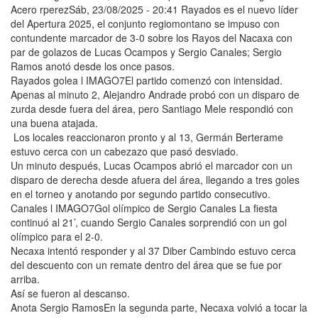
Acero rperezSáb, 23/08/2025 - 20:41 Rayados es el nuevo líder
del Apertura 2025, el conjunto regiomontano se impuso con
contundente marcador de 3-0 sobre los Rayos del Nacaxa con
par de golazos de Lucas Ocampos y Sergio Canales; Sergio
Ramos anotó desde los once pasos.
Rayados golea l IMAGO7El partido comenzó con intensidad.
Apenas al minuto 2, Alejandro Andrade probó con un disparo de
zurda desde fuera del área, pero Santiago Mele respondió con
una buena atajada.
Los locales reaccionaron pronto y al 13, Germán Berterame
estuvo cerca con un cabezazo que pasó desviado.
Un minuto después, Lucas Ocampos abrió el marcador con un
disparo de derecha desde afuera del área, llegando a tres goles
en el torneo y anotando por segundo partido consecutivo.
Canales l IMAGO7Gol olímpico de Sergio Canales La fiesta
continuó al 21’, cuando Sergio Canales sorprendió con un gol
olímpico para el 2-0.
Necaxa intentó responder y al 37 Diber Cambindo estuvo cerca
del descuento con un remate dentro del área que se fue por
arriba.
Así se fueron al descanso.
Anota Sergio RamosEn la segunda parte, Necaxa volvió a tocar la