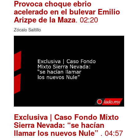
Provoca choque ebrio
acelerado en el bulevar Emilio
. 02:20
Arizpe de la Maza
Zócalo Saltillo
Exclusiva | Caso Fondo Mixto
Sierra Nevada: “se hacían
. 04:57
llamar los nuevos Nule”