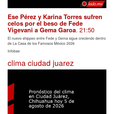
Ese Pérez y Karina Torres sufren
celos por el beso de Fede
. 21:50
Vigevani a Gema Garoa
El nuevo shippeo entre Fede y Gema sigue creciendo dentro
de La Casa de los Famosos México 2026
Infobae
clima ciudad juarez