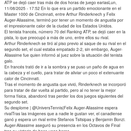
ATP se dejó caer tras más de dos horas de juego eariasLun,
11/08/2025 - 17:52 En lo que era un partido emocionante en el
Master 1000 de Cincinnati, entre Arthur Rinderknech y Felix
Auger-Aliassime, terminó por tener un momento de angustia por
el impresionante calor de la ciudad de los Estados Unidos.
El tenista francés, número 70 del Ranking ATP, se dejó caer en la
pista, lo que preocupó a más de uno, entre ellos su rival.
Arthur Rinderknech se tiró al piso previo al saque de su rival en el
segundo set, el cual estaba empatado 2-2, sin embargo, Auger-
Aliassime fue quien informó al juez sobre la situación del tenista
galo.
En francés trató de ir a la sombra y se puso un paño de agua en
la cabeza y el cuello, para tratar de aliviar un poco el extenuante
calor de Cincinnati.
Tras el momento de angustia que vivió, Rinderknech se incorporó
para tratar de dar vuelta al partido, pero al no tener la mejor
forma física, abandonó tras perder los dos juegos siguientes del
segundo set.
Su desplome | @UniversTennis|Felix Auger-Aliassime espera
rivalTras las imágenes que a nadie le gustan ver, el canadiense
ganó y espera un rival entre Stefanos Tsitsipas y Benjamin Bonzi.
Auger-Aliassime aseguró su presencia en los Octavos de Final