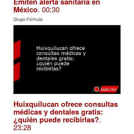
Emiten alerta sanitaria en
. 00:30
México
Grupo Fórmula
Huixquilucan ofrece consultas
médicas y dentales gratis:
.
¿quién puede recibirlas?
23:28