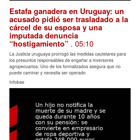
Estafa ganadera en Uruguay: un
acusado pidió ser trasladado a la
cárcel de su esposa y una
imputada denuncia
. 05:10
“hostigamiento”
La Justicia uruguaya prorrogó las medidas cautelares para
los presuntos responsables de engañar a inversores
agropecuarios. Uno de los formalizados asegura que no
puede caminar y necesita ser operado
Infobae