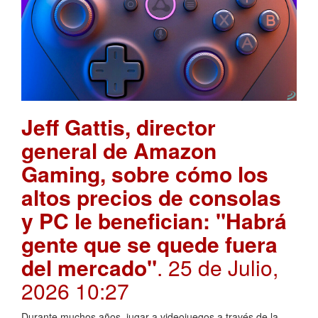
Jeff Gattis, director
general de Amazon
Gaming, sobre cómo los
altos precios de consolas
y PC le benefician: "Habrá
gente que se quede fuera
del mercado"
. 25 de Julio,
2026 10:27
Durante muchos años, jugar a videojuegos a través de la