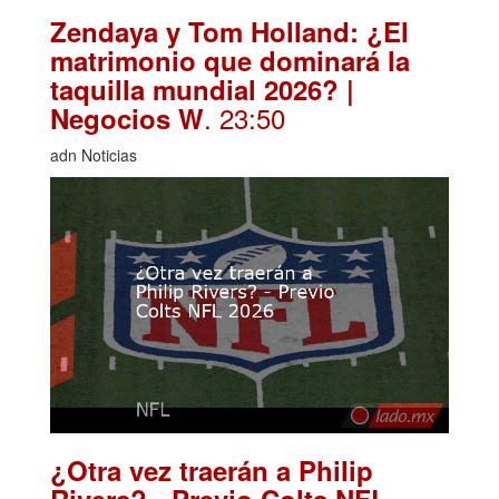
Zendaya y Tom Holland: ¿El
matrimonio que dominará la
taquilla mundial 2026? |
. 23:50
Negocios W
adn Noticias
¿Otra vez traerán a Philip