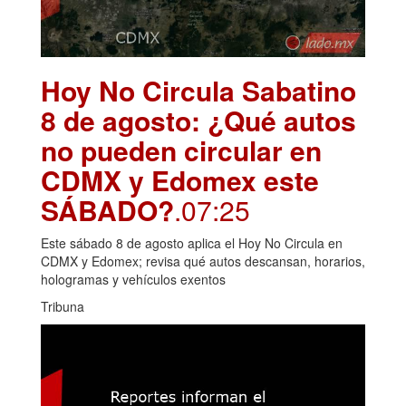
Hoy No Circula Sabatino
8 de agosto: ¿Qué autos
no pueden circular en
CDMX y Edomex este
SÁBADO?
.07:25
Este sábado 8 de agosto aplica el Hoy No Circula en
CDMX y Edomex; revisa qué autos descansan, horarios,
hologramas y vehículos exentos
Tribuna