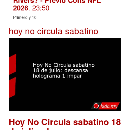
Rivers? - Previo Colts NFL
. 23:50
2026
Primero y 10
hoy no circula sabatino
Hoy No Circula sabatino 18