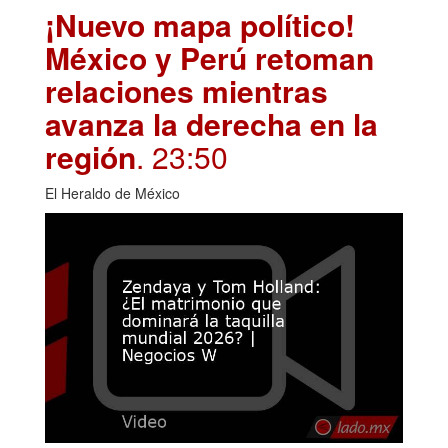
¡Nuevo mapa político!
México y Perú retoman
relaciones mientras
avanza la derecha en la
región
. 23:50
El Heraldo de México