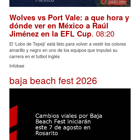
Wolves vs Port Vale: a que hora y
dónde ver en México a Raúl
. 08:20
Jiménez en la EFL Cup
El ‘Lobo de Tepeji’ está listo para volver a vestir los colores
amarillo y negro en uno de los equipos que impulsó su
carrera en el futbol inglés
Infobae
baja beach fest 2026