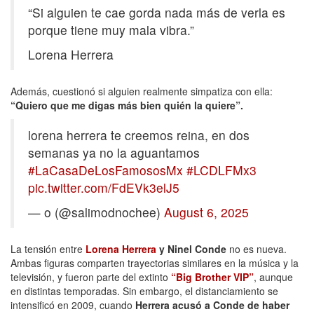
“Si alguien te cae gorda nada más de verla es
porque tiene muy mala vibra.”
Lorena Herrera
Además, cuestionó si alguien realmente simpatiza con ella:
“Quiero que me digas más bien quién la quiere”.
lorena herrera te creemos reina, en dos
semanas ya no la aguantamos
#LaCasaDeLosFamososMx
#LCDLFMx3
pic.twitter.com/FdEVk3elJ5
— o (@salimodnochee)
August 6, 2025
La tensión entre
Lorena Herrera
y Ninel Conde
no es nueva.
Ambas figuras comparten trayectorias similares en la música y la
televisión, y fueron parte del extinto
“Big Brother VIP”
, aunque
en distintas temporadas. Sin embargo, el distanciamiento se
intensificó en 2009, cuando
Herrera acusó a Conde de haber