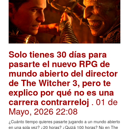
Solo tienes 30 días para
pasarte el nuevo RPG de
mundo abierto del director
de The Witcher 3, pero te
explico por qué no es una
carrera contrarreloj
. 01 de
Mayo, 2026 22:08
¿Cuánto tiempo quieres pasarte jugando a un mundo abierto
en una sola vez? ¿20 horas? ¿Quizá 100 horas? No en The