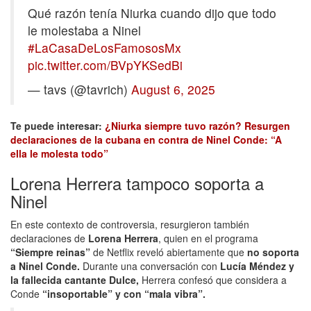
Qué razón tenía Niurka cuando dijo que todo
le molestaba a Ninel
#LaCasaDeLosFamososMx
pic.twitter.com/BVpYKSedBi
— tavs (@tavrich)
August 6, 2025
Te puede interesar:
¿Niurka siempre tuvo razón? Resurgen
declaraciones de la cubana en contra de Ninel Conde: “A
ella le molesta todo”
Lorena Herrera tampoco soporta a
Ninel
En este contexto de controversia, resurgieron también
declaraciones de
Lorena Herrera
, quien en el programa
“Siempre reinas”
de Netflix reveló abiertamente que
no soporta
a Ninel Conde.
Durante una conversación con
Lucía Méndez y
la fallecida cantante Dulce,
Herrera confesó que considera a
Conde
“insoportable” y con “mala vibra”.