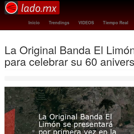
Nueva York
Perú
alerta meteorológica
In
Inicio
Trendings
VIDEOS
Tiempo Real
La Original Banda El Limó
para celebrar su 60 anivers