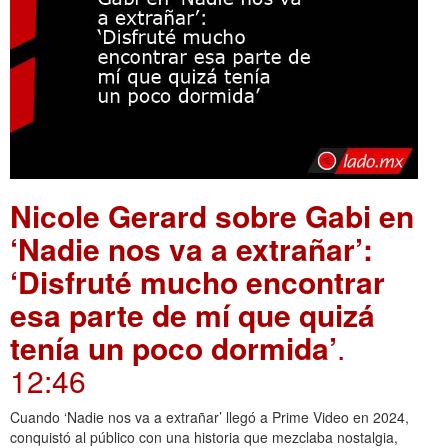
Nicole Gerard sobre Gabi en
‘Nadie nos va a extrañar’:
‘Disfruté mucho encontrar
esa parte de mí que quizá
tenía un poco dormida’
.
12:46
Cuando ‘Nadie nos va a extrañar’ llegó a Prime Video en 2024,
conquistó al público con una historia que mezclaba nostalgia,