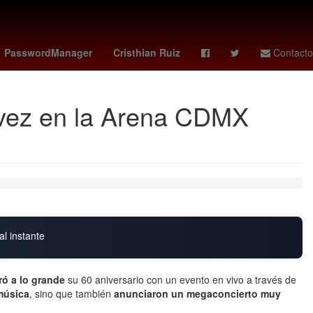
io
Pago
juarez vs minnesota
Gala Montes
PasswordManager
Cristhian Ruiz
Contacto
a vez en la Arena CDMX
al instante
ó a lo grande
su 60 aniversario con un evento en vivo a través de
música
, sino que también
anunciaron un megaconcierto muy