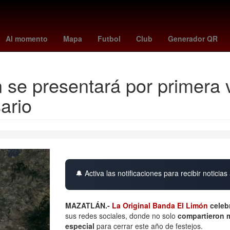
dustria Automotriz
camberos
hugo aguilar ortiz candidato
Incend
Al momento
Mapa
Futbol
Club
Generador QR
n se presentará por primer
ario
🔔 Activa las notificaciones para recibir noticias 
MAZATLÁN.-
La Original Banda El Limón
celebr
sus redes sociales, donde no solo
compartieron 
especial
para cerrar este año de festejos.