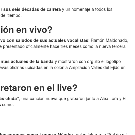
r sus seis décadas de carrera
y un homenaje a todos los
del tiempo.
ión en vivo?
vivo con saludos de sus actuales vocalistas
: Ramón Maldonado,
fue presentado oficialmente hace tres meses como la nueva tercera
antes actuales de la banda
y mostraron con orgullo el logotipo
evas oficinas ubicadas en la colonia Ampliación Valles del Ejido en
etaron en el live?
ás chida”
, una canción nueva que grabaron junto a Alex Lora y El
s como:
ados sorpresa como Lorenzo Méndez
, quien interpretó “Sal de mi