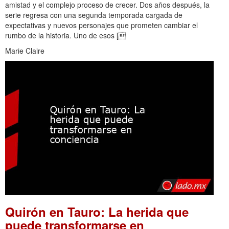
amistad y el complejo proceso de crecer. Dos años después, la
serie regresa con una segunda temporada cargada de
expectativas y nuevos personajes que prometen cambiar el
rumbo de la historia. Uno de esos [
Marie Claire
Quirón en Tauro: La herida que
puede transformarse en