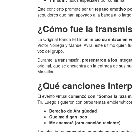
Este concierto promete ser un
repaso emotivo po
seguidores que han apoyado a la banda a lo largo 
¿Cómo fue la transmis
La Original Banda El Limón
inició su enlace en 
Víctor Noriega y Manuel Ávila, este último quien 
voz del grupo.
Durante la transmisión,
presentaron a los integr
original, que se encuentra en la entrada de sus nu
Mazatlán.
¿Qué canciones interpr
El evento virtual
comenzó con “Somos la raza m
Tri. Luego siguieron con otros temas emblemático
Derecho de Antigüedad
Que me digan loco
Me enamoré (otra canción reciente)
También hubo
momentos especiales con invit