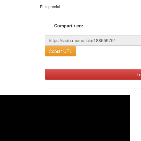
El Imparcial
Compartir en:
Copiar URL
Le