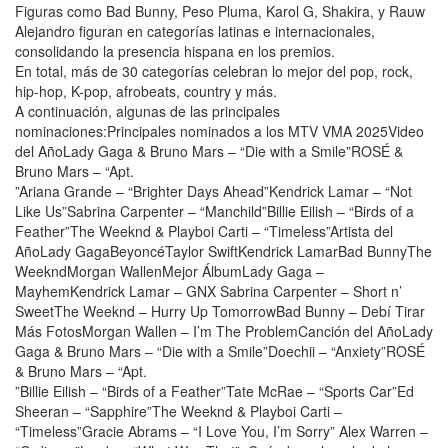
Figuras como Bad Bunny, Peso Pluma, Karol G, Shakira, y Rauw
Alejandro figuran en categorías latinas e internacionales,
consolidando la presencia hispana en los premios.
En total, más de 30 categorías celebran lo mejor del pop, rock,
hip-hop, K-pop, afrobeats, country y más.
A continuación, algunas de las principales
nominaciones:Principales nominados a los MTV VMA 2025Video
del AñoLady Gaga & Bruno Mars – “Die with a Smile”ROSÉ &
Bruno Mars – “Apt.
”Ariana Grande – “Brighter Days Ahead”Kendrick Lamar – “Not
Like Us”Sabrina Carpenter – “Manchild”Billie Eilish – “Birds of a
Feather”The Weeknd & Playboi Carti – “Timeless”Artista del
AñoLady GagaBeyoncéTaylor SwiftKendrick LamarBad BunnyThe
WeekndMorgan WallenMejor ÁlbumLady Gaga –
MayhemKendrick Lamar – GNX Sabrina Carpenter – Short n’
SweetThe Weeknd – Hurry Up TomorrowBad Bunny – Debí Tirar
Más FotosMorgan Wallen – I’m The ProblemCanción del AñoLady
Gaga & Bruno Mars – “Die with a Smile”Doechii – “Anxiety”ROSÉ
& Bruno Mars – “Apt.
”Billie Eilish – “Birds of a Feather”Tate McRae – “Sports Car”Ed
Sheeran – “Sapphire”The Weeknd & Playboi Carti –
“Timeless”Gracie Abrams – “I Love You, I’m Sorry” Alex Warren –