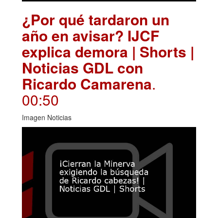
¿Por qué tardaron un
año en avisar? IJCF
explica demora | Shorts |
Noticias GDL con
Ricardo Camarena
.
00:50
Imagen Noticias