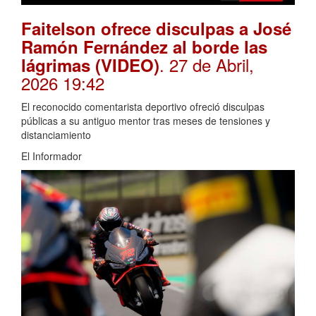
Faitelson ofrece disculpas a José
Ramón Fernández al borde las
. 27 de Abril,
lágrimas (VIDEO)
2026 19:42
El reconocido comentarista deportivo ofreció disculpas
públicas a su antiguo mentor tras meses de tensiones y
distanciamiento
El Informador