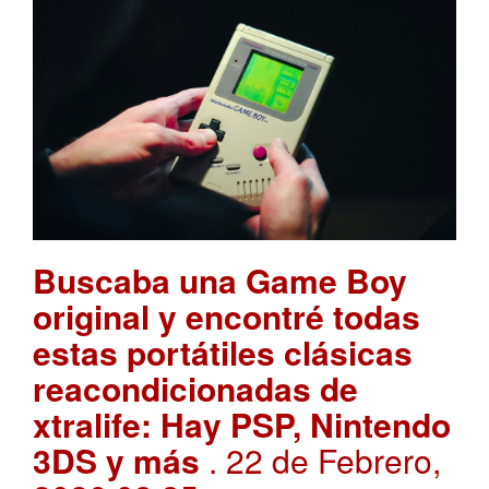
Buscaba una Game Boy
original y encontré todas
estas portátiles clásicas
reacondicionadas de
xtralife: Hay PSP, Nintendo
3DS y más
. 22 de Febrero,