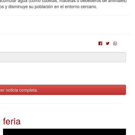
n acumular agua (como cubetas, macetas o bebederos de animales)
tos y disminuye su población en el entorno cercano.
er noticia completa.
feria