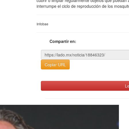
cubrir o limpiar regularmente objetos que pueda
interrumpe el ciclo de reproducción de los mosqui
Infobae
Compartir en:
Copiar URL
Le