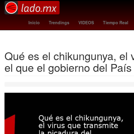
croacia vs panama
san francisco
san juan
clement tabur
Inicio
Trendings
VIDEOS
Tiempo Real
Qué es el chikungunya, el v
el que el gobierno del Paí