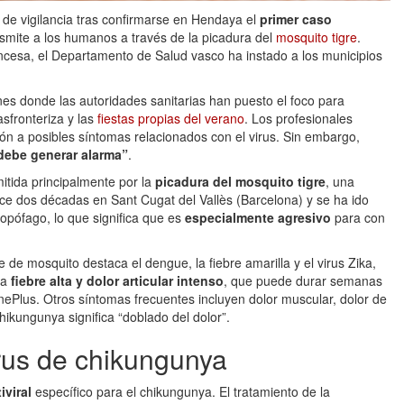
de vigilancia tras confirmarse en Hendaya el
primer caso
nsmite a los humanos a través de la picadura del
mosquito tigre
.
ancesa, el Departamento de Salud vasco ha instado a los municipios
es donde las autoridades sanitarias han puesto el foco para
asfronteriza y las
fiestas propias del verano
. Los profesionales
ión a posibles síntomas relacionados con el virus. Sin embargo,
debe generar alarma”
.
tida principalmente por la
picadura del mosquito tigre
, una
ce dos décadas en Sant Cugat del Vallès (Barcelona) y se ha ido
opófago, lo que significa que es
especialmente agresivo
para con
de mosquito destaca el dengue, la fiebre amarilla y el virus Zika,
ca
fiebre alta y dolor articular intenso
, que puede durar semanas
ePlus. Otros síntomas frecuentes incluyen dolor muscular, dolor de
ikungunya significa “doblado del dolor”.
irus de chikungunya
iviral
específico para el chikungunya. El tratamiento de la