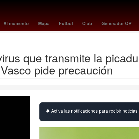
noche de san juan 2026
suiza vs canada
portugal vs uzbekistan
Al momento
Mapa
Futbol
Club
Generador QR
Denuncia
irus que transmite la picadu
s Vasco pide precaución
🔔 Activa las notificaciones para recibir noticias 