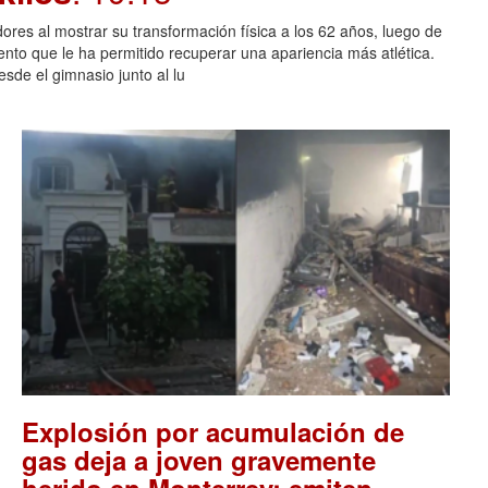
ores al mostrar su transformación física a los 62 años, luego de
ento que le ha permitido recuperar una apariencia más atlética.
sde el gimnasio junto al lu
Explosión por acumulación de
gas deja a joven gravemente
herido en Monterrey; emiten