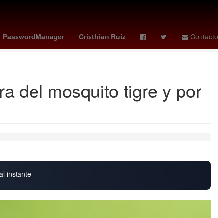
instituto mexicano de la propiedad industrial
yahoo finance
PasswordManager
Cristhian Ruiz
Contacto
ra del mosquito tigre y por
al instante