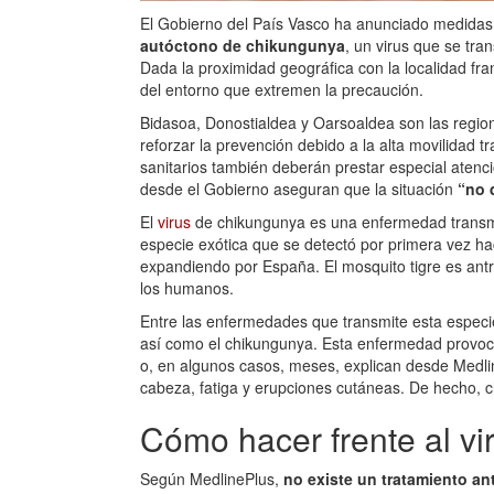
El Gobierno del País Vasco ha anunciado medidas 
autóctono de chikungunya
, un virus que se tra
Dada la proximidad geográfica con la localidad fr
del entorno que extremen la precaución.
Bidasoa, Donostialdea y Oarsoaldea son las region
reforzar la prevención debido a la alta movilidad tr
sanitarios también deberán prestar especial atenc
desde el Gobierno aseguran que la situación
“no 
El
virus
de chikungunya es una enfermedad transmi
especie exótica que se detectó por primera vez ha
expandiendo por España. El mosquito tigre es antr
los humanos.
Entre las enfermedades que transmite esta especie 
así como el chikungunya. Esta enfermedad provo
o, en algunos casos, meses, explican desde Medlin
cabeza, fatiga y erupciones cutáneas. De hecho, ch
Cómo hacer frente al v
Según MedlinePlus,
no existe un tratamiento ant