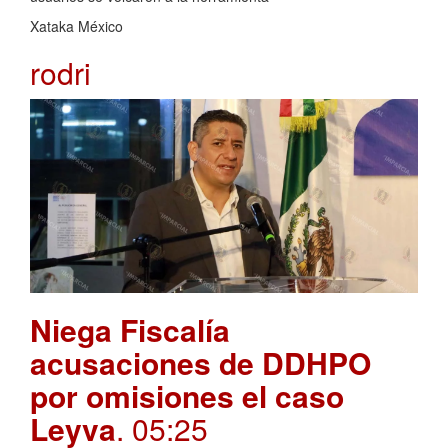
Xataka México
rodri
Niega Fiscalía
acusaciones de DDHPO
por omisiones el caso
Leyva
. 05:25