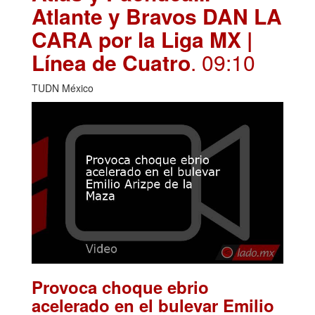
Atlante y Bravos DAN LA
CARA por la Liga MX |
Línea de Cuatro
. 09:10
TUDN México
Provoca choque ebrio
acelerado en el bulevar Emilio