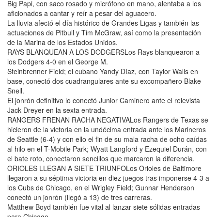
Big Papi, con saco rosado y micrófono en mano, alentaba a los
aficionados a cantar y reír a pesar del aguacero.
La lluvia afectó el día histórico de Grandes Ligas y también las
actuaciones de Pitbull y Tim McGraw, así como la presentación
de la Marina de los Estados Unidos.
RAYS BLANQUEAN A LOS DODGERSLos Rays blanquearon a
los Dodgers 4-0 en el George M.
Steinbrenner Field; el cubano Yandy Díaz, con Taylor Walls en
base, conectó dos cuadrangulares ante su excompañero Blake
Snell.
El jonrón definitivo lo conectó Junior Caminero ante el relevista
Jack Dreyer en la sexta entrada.
RANGERS FRENAN RACHA NEGATIVALos Rangers de Texas se
hicieron de la victoria en la undécima entrada ante los Marineros
de Seattle (6-4) y con ello el fin de su mala racha de ocho caídas
al hilo en el T-Mobile Park; Wyatt Langford y Ezequiel Durán, con
el bate roto, conectaron sencillos que marcaron la diferencia.
ORIOLES LLEGAN A SIETE TRIUNFOLos Orioles de Baltimore
llegaron a su séptima victoria en diez juegos tras imponerse 4-3 a
los Cubs de Chicago, en el Wrigley Field; Gunnar Henderson
conectó un jonrón (llegó a 13) de tres carreras.
Matthew Boyd también fue vital al lanzar siete sólidas entradas
para Chicago.