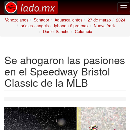
Tog
nav
Venezolanos
Senador
Aguascalientes
27 de marzo
2024
orioles - angels
iphone 16 pro max
Nueva York
Daniel Sancho
Colombia
Se ahogaron las pasiones
en el Speedway Bristol
Classic de la MLB