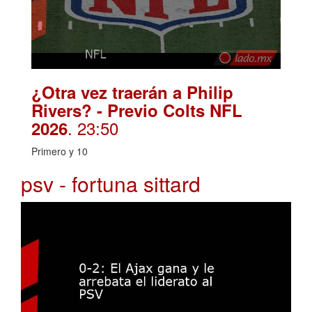
¿Otra vez traerán a Philip
Rivers? - Previo Colts NFL
. 23:50
2026
Primero y 10
psv - fortuna sittard