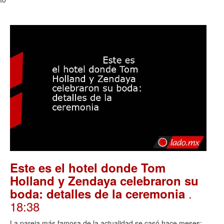
Este es el hotel donde Tom
Holland y Zendaya celebraron su
.
boda: detalles de la ceremonia
18:38
La pareja más famosa de la actualidad se casó hace meses;