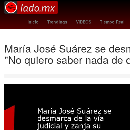
santa misa
estudiantes vs independiente
Ho
Inicio
Trendings
VIDEOS
Tiempo Real
María José Suárez se desmar
"No quiero saber nada de 