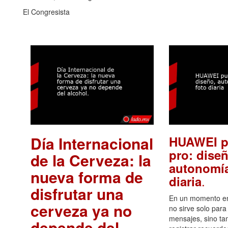
El Congresista
Día Internacional
HUAWEI p
pro: diseñ
de la Cerveza: la
autonomía
nueva forma de
.
diaria
disfrutar una
En un momento en 
cerveza ya no
no sirve solo para
mensajes, sino ta
depende del