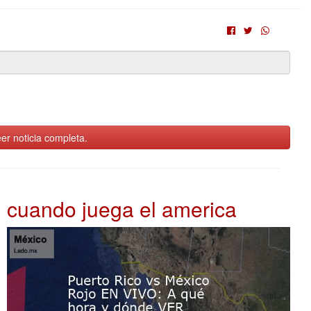
er noticia completa.
cuando juega el america