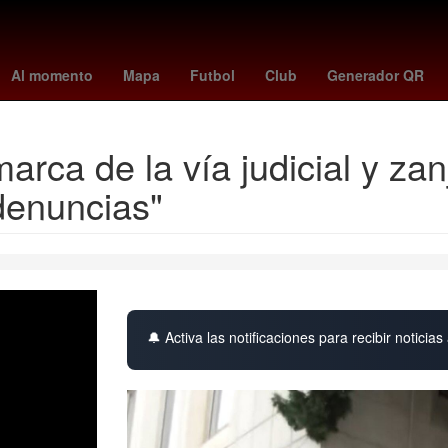
uston Rockets
Dallas Cowboys
minnesota - juárez
Stephen Curr
Al momento
Mapa
Futbol
Club
Generador QR
ca de la vía judicial y zanj
denuncias"
🔔 Activa las notificaciones para recibir noticias 