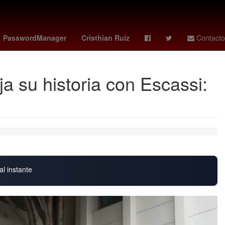
y
curry
Deadpool
botafogo vs
26 de julio
PasswordManager
Cristhian Ruiz
Contacto
a su historia con Escassi:
al instante