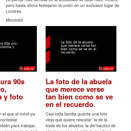
pero hasta ahora festejaron la unión en un exclusivo lugar de
Londres.
Minuto60
ura 90s
La foto de la abuela
o,
que merece verse
 y foto
tan bien como se ve
.
en el recuerdo
el que el móvil ya
Casi toda familia guarda una foto
 contestar
vieja que quiere rescatar: la de la
mbién para trabajar,
boda de los abuelos, la del bautizo de