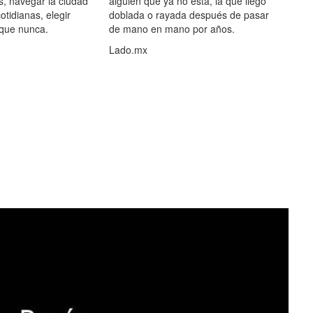
s, navegar la ciudad
alguien que ya no está, la que llegó
otidianas, elegir
doblada o rayada después de pasar
 que nunca.
de mano en mano por años.
Lado.mx