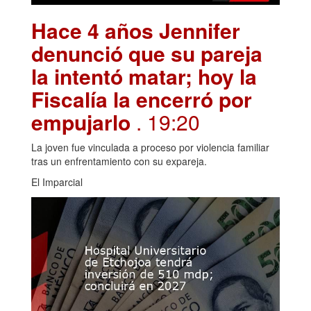
Hace 4 años Jennifer
denunció que su pareja
la intentó matar; hoy la
Fiscalía la encerró por
empujarlo
. 19:20
La joven fue vinculada a proceso por violencia familiar
tras un enfrentamiento con su expareja.
El Imparcial