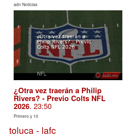
adn Noticias
¿Otra vez traerán a Philip
Rivers? - Previo Colts NFL
. 23:50
2026
Primero y 10
toluca - lafc