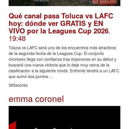
Qué canal pasa Toluca vs LAFC
hoy: dónde ver GRATIS y EN
.
VIVO por la Leagues Cup 2026
19:48
Toluca vs LAFC será uno de los encuentros más atractivos
de la segunda fecha de la Leagues Cup. El conjunto
choricero llega con confianza tras imponerse en su debut y
buscará una nueva victoria que lo deje muy cerca de la
clasificación a la siguiente ronda. Enfrente tendrá a un LAFC
que sumó dos puntos …
365scores
emma coronel