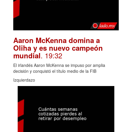
Aaron McKenna domina a
Oliha y es nuevo campeón
. 19:32
mundial
El irlandés Aaron McKenna se impuso por amplia
decisión y conquistó el título medio de la FIB
Izquierdazo