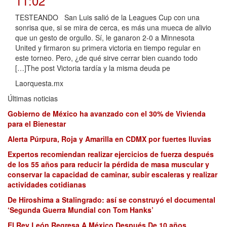
11:02
TESTEANDO San Luis salió de la Leagues Cup con una
sonrisa que, si se mira de cerca, es más una mueca de alivio
que un gesto de orgullo. Sí, le ganaron 2-0 a Minnesota
United y firmaron su primera victoria en tiempo regular en
este torneo. Pero, ¿de qué sirve cerrar bien cuando todo
[…]The post Victoria tardía y la misma deuda pe
Laorquesta.mx
Últimas noticias
Gobierno de México ha avanzado con el 30% de Vivienda
para el Bienestar
Alerta Púrpura, Roja y Amarilla en CDMX por fuertes lluvias
Expertos recomiendan realizar ejercicios de fuerza después
de los 55 años para reducir la pérdida de masa muscular y
conservar la capacidad de caminar, subir escaleras y realizar
actividades cotidianas
De Hiroshima a Stalingrado: así se construyó el documental
‘Segunda Guerra Mundial con Tom Hanks’
El Rey León Regresa A México Después De 10 años