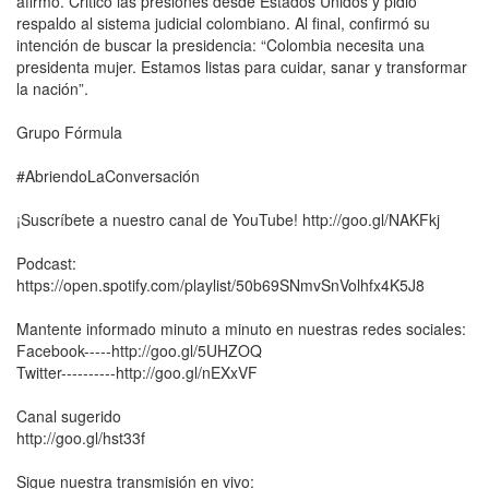
afirmó. Criticó las presiones desde Estados Unidos y pidió
respaldo al sistema judicial colombiano. Al final, confirmó su
intención de buscar la presidencia: “Colombia necesita una
presidenta mujer. Estamos listas para cuidar, sanar y transformar
la nación”.
Grupo Fórmula
#AbriendoLaConversación
¡Suscríbete a nuestro canal de YouTube! http://goo.gl/NAKFkj
Podcast:
https://open.spotify.com/playlist/50b69SNmvSnVolhfx4K5J8
Mantente informado minuto a minuto en nuestras redes sociales:
Facebook-----http://goo.gl/5UHZOQ
Twitter----------http://goo.gl/nEXxVF
Canal sugerido
http://goo.gl/hst33f
Sigue nuestra transmisión en vivo: