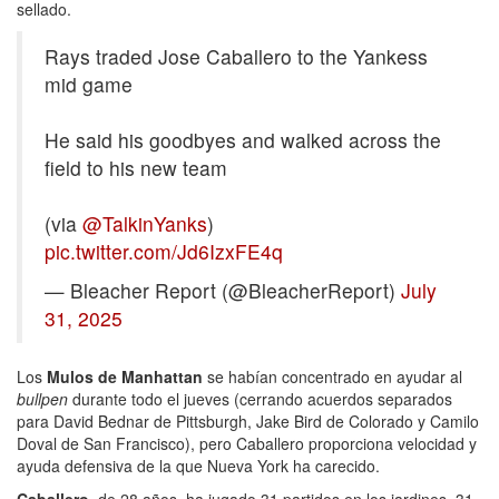
sellado.
Rays traded Jose Caballero to the Yankess
mid game
He said his goodbyes and walked across the
field to his new team
(via
@TalkinYanks
)
pic.twitter.com/Jd6IzxFE4q
— Bleacher Report (@BleacherReport)
July
31, 2025
Los
Mulos de Manhattan
se habían concentrado en ayudar al
bullpen
durante todo el jueves (cerrando acuerdos separados
para David Bednar de Pittsburgh, Jake Bird de Colorado y Camilo
Doval de San Francisco), pero Caballero proporciona velocidad y
ayuda defensiva de la que Nueva York ha carecido.
Caballero
, de 28 años, ha jugado 31 partidos en los jardines, 31