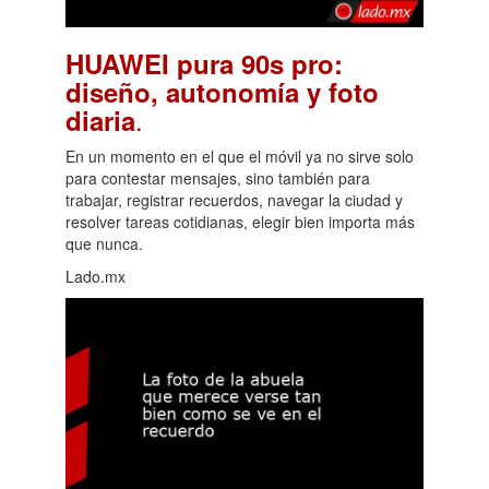
HUAWEI pura 90s pro:
diseño, autonomía y foto
.
diaria
En un momento en el que el móvil ya no sirve solo
para contestar mensajes, sino también para
trabajar, registrar recuerdos, navegar la ciudad y
resolver tareas cotidianas, elegir bien importa más
que nunca.
Lado.mx