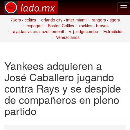
Tog
nav
76ers - celtics
orlando city - inter miami
rangers - tigers
expogan
Boston Celtics
rockies - braves
rayadas vs cruz azul femenil
v. j. edgecombe
Extradición
Venezolanos
Yankees adquieren a
José Caballero jugando
contra Rays y se despide
de compañeros en pleno
partido