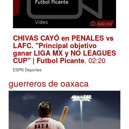
CHIVAS CAYÓ en PENALES vs
LAFC. "Principal objetivo
ganar LIGA MX y NO LEAGUES
. 02:20
CUP" | Futbol Picante
ESPN Deportes
guerreros de oaxaca