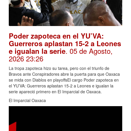
Poder zapoteca en el YU’VA:
Guerreros aplastan 15-2 a Leones
. 05 de Agosto,
e igualan la serie
2026 23:26
La tropa zapoteca hizo su tarea, pero con el triunfo de
Bravos ante Conspiradores abre la puerta para que Oaxaca
se mida con Diablos en playoffsEl cargo Poder zapoteca en
el YU’VA: Guerreros aplastan 15-2 a Leones e igualan la
serie apareció primero en El Imparcial de Oaxaca.
El Imparcial Oaxaca