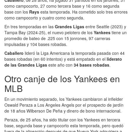
como campocorto, 27 como tercera base y 16 como segunda
base con los
Rays
esta temporada. Ha cometido solo tres errores
como campocorto y cuatro como segunda.
En tres temporadas en las
Grandes Ligas
entre Seattle (2023) y
Tampa Bay (2024-25), el nuevo pelotero de los
Yankees
tiene un
promedio de bateo de .225 con 15 jonrones, 97 carreras
impulsadas y 104 bases robadas.
Caballero
lideró la Liga Americana la temporada pasada con 44
bases robadas (en 60 intentos) y está empatado en el
liderato
de las Grandes Ligas
este año con
34 bases robadas
.
Otro canje de los Yankees en
MLB
En un movimiento separado, los Yankees cambiaron al infielder
Oswald Peraza a Los Angeles Angels por el prospecto de jardín
de 18 años Wilberson De Peña y dinero de bono internacional.
Peraza, de 25 años, ha sido titular con los Yankees en tercera
base, segunda base y campocorto esta temporada, pero quedó
fuera de la alineación después de que Nueva York adquiriera a