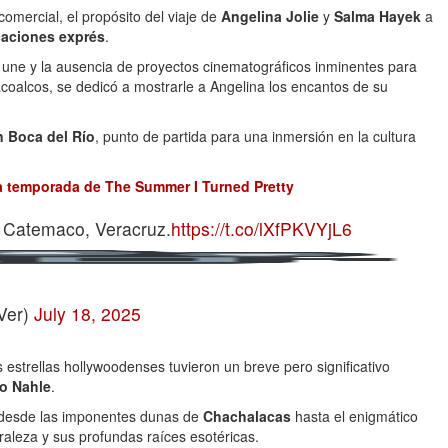
comercial, el propósito del viaje de
Angelina Jolie
y
Salma Hayek
a
aciones exprés
.
 une y la ausencia de proyectos cinematográficos inminentes para
oalcos, se dedicó a mostrarle a Angelina los encantos de su
n Boca del Río
, punto de partida para una inmersión en la cultura
a temporada de The Summer I Turned Pretty
n Catemaco, Veracruz.
https://t.co/lXfPKVYjL6
Ver)
July 18, 2025
 estrellas hollywoodenses tuvieron un breve pero significativo
ío Nahle
.
os: desde las imponentes dunas de
Chachalacas
hasta el enigmático
uraleza y sus profundas raíces esotéricas.