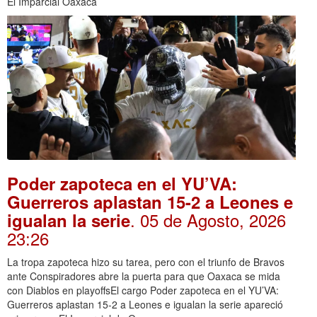
El Imparcial Oaxaca
Poder zapoteca en el YU’VA:
Guerreros aplastan 15-2 a Leones e
. 05 de Agosto, 2026
igualan la serie
23:26
La tropa zapoteca hizo su tarea, pero con el triunfo de Bravos
ante Conspiradores abre la puerta para que Oaxaca se mida
con Diablos en playoffsEl cargo Poder zapoteca en el YU’VA:
Guerreros aplastan 15-2 a Leones e igualan la serie apareció