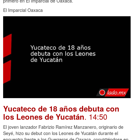
primero en El Imparcial de Oaxaca.
El Imparcial Oaxaca
Yucateco de 18 años debuta con
. 14:50
los Leones de Yucatán
El joven lanzador Fabrizio Ramírez Manzanero, originario de
Seyé, hizo su debut con los Leones de Yucatán durante el
encuentro frente a los Guerreros de Oaxaca, convirtiéndose en