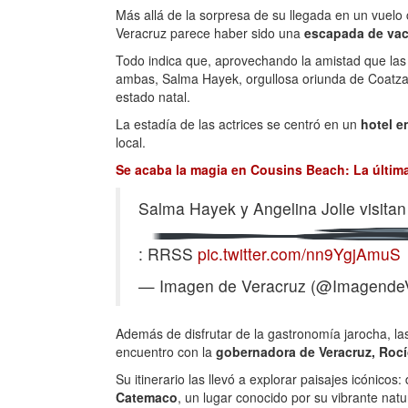
Más allá de la sorpresa de su llegada en un vuelo 
Veracruz parece haber sido una
escapada de vac
Todo indica que, aprovechando la amistad que las
ambas, Salma Hayek, orgullosa oriunda de Coatzac
estado natal.
La estadía de las actrices se centró en un
hotel e
local.
Se acaba la magia en Cousins Beach: La últim
Salma Hayek y Angelina Jolie visita
: RRSS
pic.twitter.com/nn9YgjAmuS
— Imagen de Veracruz (@Imagende
Además de disfrutar de la gastronomía jarocha, las
encuentro con la
gobernadora de Veracruz, Roc
Su itinerario las llevó a explorar paisajes icónic
Catemaco
, un lugar conocido por su vibrante nat