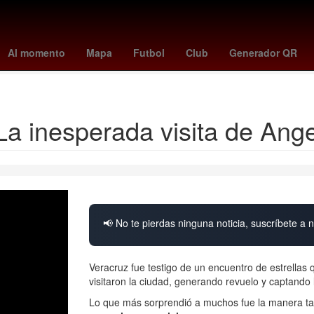
illies
tigers - blue jays
a que hora juega pumas vs pachuca
swa
Al momento
Mapa
Futbol
Club
Generador QR
yankees - mets
a inesperada visita de Ange
📢 No te pierdas ninguna noticia, suscríbete a n
Veracruz fue testigo de un encuentro de estrellas 
visitaron la ciudad, generando revuelo y captando 
Lo que más sorprendió a muchos fue la manera tan