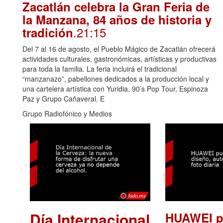
Zacatlán celebra la Gran Feria de
la Manzana, 84 años de historia y
.21:15
tradición
Del 7 al 16 de agosto, el Pueblo Mágico de Zacatlán ofrecerá
actividades culturales, gastronómicas, artísticas y productivas
para toda la familia. La feria incluirá el tradicional
“manzanazo”, pabellones dedicados a la producción local y
una cartelera artística con Yuridia, 90’s Pop Tour, Espinoza
Paz y Grupo Cañaveral. E
Grupo Radiofónico y Medios
Día Internacional
HUAWEI p