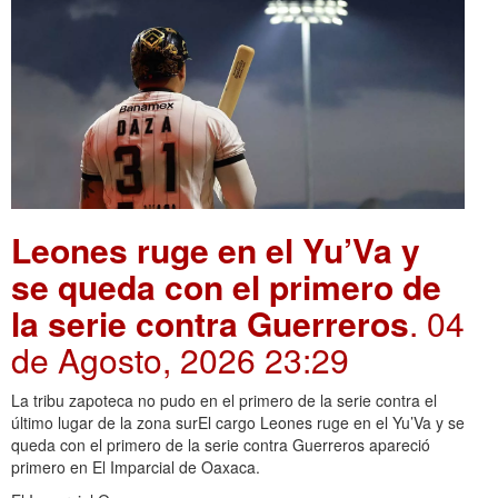
Leones ruge en el Yu’Va y
se queda con el primero de
la serie contra Guerreros
. 04
de Agosto, 2026 23:29
La tribu zapoteca no pudo en el primero de la serie contra el
último lugar de la zona surEl cargo Leones ruge en el Yu’Va y se
queda con el primero de la serie contra Guerreros apareció
primero en El Imparcial de Oaxaca.