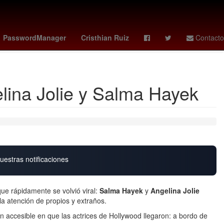
tch x ap
guardians - reds
vota la casa de los famosos mexico
PasswordManager
Cristhian Ruiz
Contacto
lina Jolie y Salma Hayek
uestras notificaciones
que rápidamente se volvió viral:
Salma Hayek
y
Angelina Jolie
la atención de propios y extraños.
 accesible en que las actrices de Hollywood llegaron: a bordo de