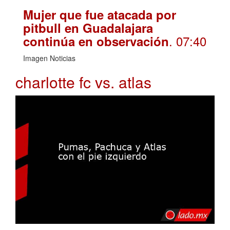
Mujer que fue atacada por
pitbull en Guadalajara
. 07:40
continúa en observación
Imagen Noticias
charlotte fc vs. atlas