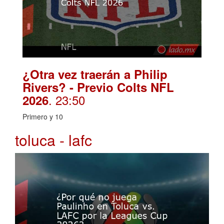
¿Otra vez traerán a Philip
Rivers? - Previo Colts NFL
. 23:50
2026
Primero y 10
toluca - lafc