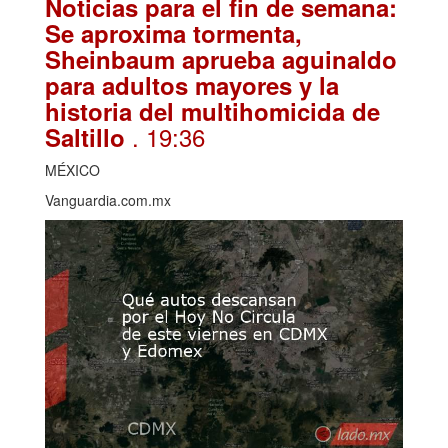
Noticias para el fin de semana:
Se aproxima tormenta,
Sheinbaum aprueba aguinaldo
para adultos mayores y la
historia del multihomicida de
. 19:36
Saltillo
MÉXICO
Vanguardia.com.mx