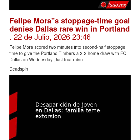
Felipe Mora"s stoppage-time goal
denies Dallas rare win in Portland
. 22 de Julio, 2026 23:46
Felipe Mora scored two minutes into second-half stoppage
time to give the Portland Timbers a 2-2 home draw with FC
Dallas on Wednesday.,Just four minu
Deadspin