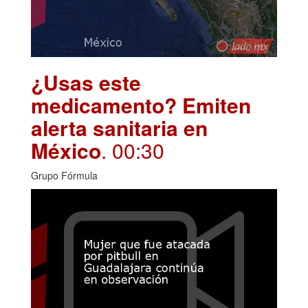
¿Usas este
medicamento? Emiten
alerta sanitaria en
México
. 00:30
Grupo Fórmula