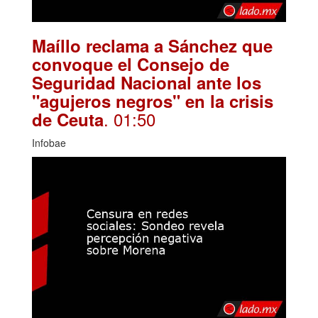
Maíllo reclama a Sánchez que
convoque el Consejo de
Seguridad Nacional ante los
"agujeros negros" en la crisis
. 01:50
de Ceuta
Infobae