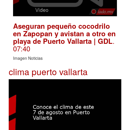
Aseguran pequeño cocodrilo
en Zapopan y avistan a otro en
.
playa de Puerto Vallarta | GDL
07:40
Imagen Noticias
clima puerto vallarta