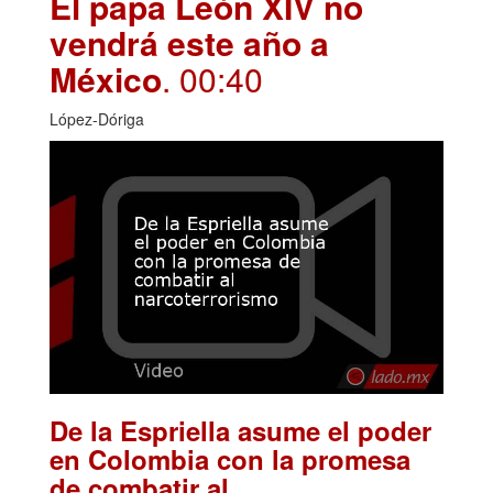
El papa León XIV no
vendrá este año a
México
. 00:40
López-Dóriga
De la Espriella asume el poder
en Colombia con la promesa
de combatir al