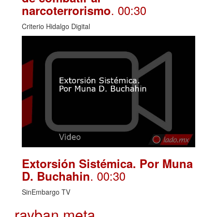
. 00:30
narcoterrorismo
Criterio Hidalgo Digital
Extorsión Sistémica. Por Muna
. 00:30
D. Buchahin
SinEmbargo TV
rayban meta