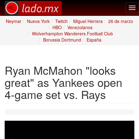
Tog
nav
Neymar
Nueva York
Twitch
Miguel Herrera
26 de marzo
HBO
Venezolanos
Wolverhampton Wanderers Football Club
Borussia Dortmund
España
Ryan McMahon "looks
great" as Yankees open
4-game set vs. Rays