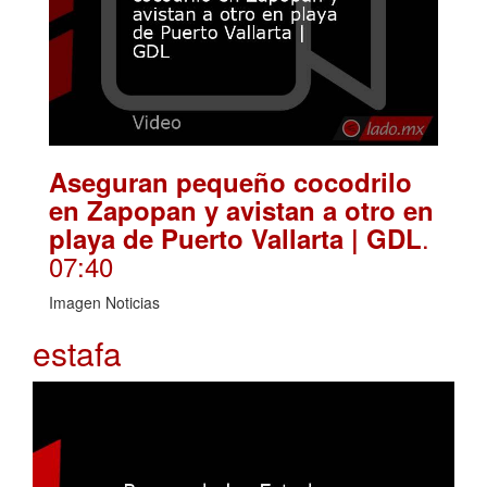
Aseguran pequeño cocodrilo
en Zapopan y avistan a otro en
.
playa de Puerto Vallarta | GDL
07:40
Imagen Noticias
estafa