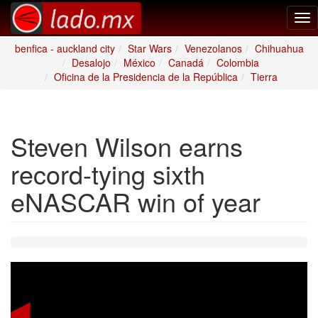
Tog
nav
benfica - auckland city
Star Wars
Venezolanos
Chihuahua
Desalojo
México
Canadá
Colombia
Oficina de la Presidencia de la República
Tierra
Steven Wilson earns
record-tying sixth
eNASCAR win of year